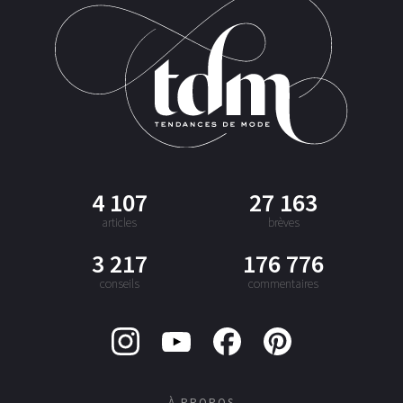
4 107
27 163
articles
brèves
3 217
176 776
conseils
commentaires
À PROPOS