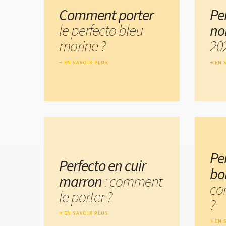
Comment porter
Pe
le perfecto bleu
no
marine ?
20
EN SAVOIR PLUS
EN 
Pe
Perfecto en cuir
bo
marron
: comment
co
le porter ?
?
EN SAVOIR PLUS
EN 