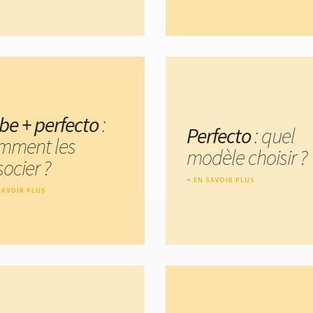
be + perfecto
:
Perfecto
: quel
mment les
modèle choisir ?
ocier ?
EN SAVOIR PLUS
SAVOIR PLUS