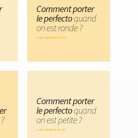
r
Comment porter
le perfecto
quand
on est ronde ?
EN SAVOIR PLUS
Comment porter
er
le perfecto
quand
 ?
on est petite ?
EN SAVOIR PLUS