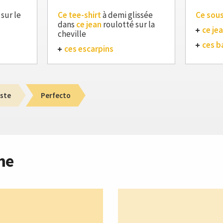
 sur le
Ce tee-shirt
à demi glissée
Ce sous
dans
ce jean
roulotté sur la
ce je
cheville
ces b
ces escarpins
ste
Perfecto
me