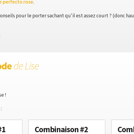
e perfecto rose
.
nseils pour le porter sachant qu'il est assez court ? (donc ha
!
ode
de Lise
se !
:
#1
Combinaison #2
Comb