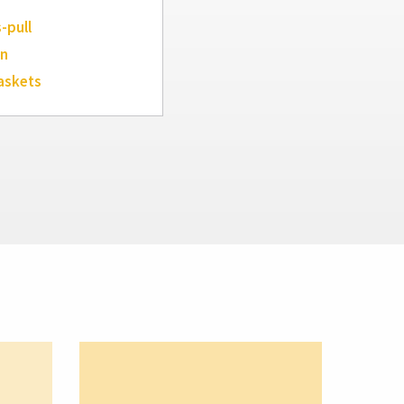
-pull
an
askets