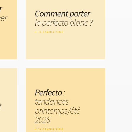
r
Comment porter
ver
le perfecto blanc ?
EN SAVOIR PLUS
Perfecto
:
tendances
t
printemps/été
2026
EN SAVOIR PLUS