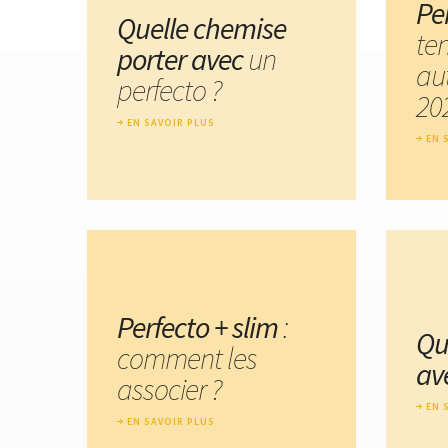
Pe
Quelle chemise
te
porter avec
un
au
perfecto ?
20
EN SAVOIR PLUS
EN 
Perfecto + slim
:
Qu
comment les
av
associer ?
EN 
EN SAVOIR PLUS