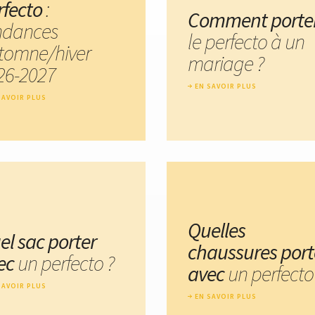
rfecto
:
Comment porte
ndances
le perfecto à un
tomne/hiver
mariage ?
26-2027
EN SAVOIR PLUS
SAVOIR PLUS
Quelles
el sac porter
chaussures port
ec
un perfecto ?
avec
un perfecto
SAVOIR PLUS
EN SAVOIR PLUS