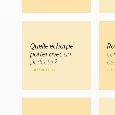
Quelle écharpe
Ro
porter avec
un
co
perfecto ?
ass
EN SAVOIR PLUS
EN 