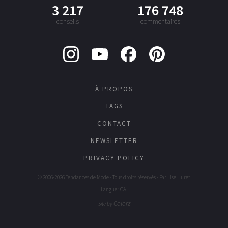
3 217
176 748
conseils
commentaires
À PROPOS
TAGS
CONTACT
NEWSLETTER
PRIVACY POLICY
© 2006-2026 Tendances de Mode - Tous droits réservés - Par
Lise Huret
Langue : CA
Colorz
Site by