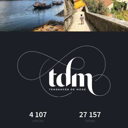
4 107
27 157
articles
brèves