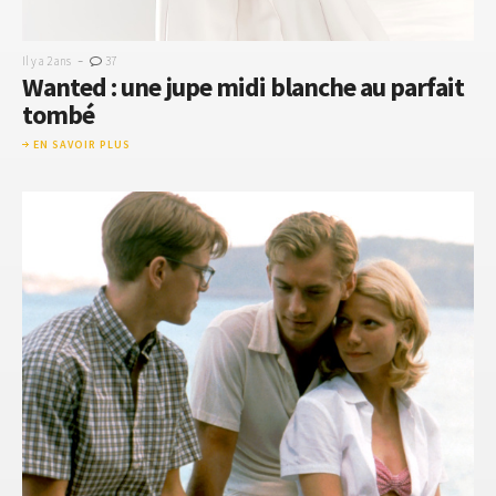
-
Il y a 2 ans
37
Wanted : une jupe midi blanche au parfait
tombé
EN SAVOIR PLUS