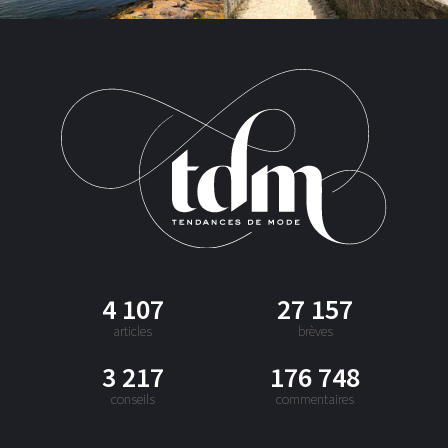
4 107
27 157
articles
brèves
3 217
176 748
conseils
commentaires