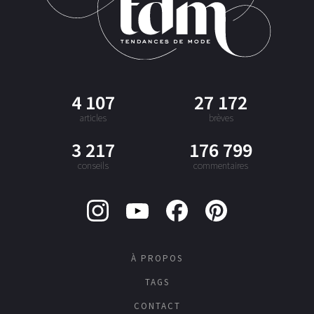
4 107
27 172
articles
brèves
3 217
176 799
conseils
commentaires
À PROPOS
TAGS
CONTACT