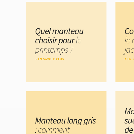
Quel manteau
Co
choisir pour
le
le
printemps ?
ja
EN SAVOIR PLUS
EN 
Ma
Manteau long gris
su
: comment
de