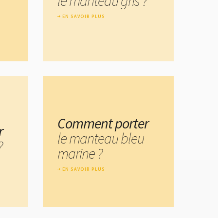
le manteau gris ?
EN SAVOIR PLUS
Comment porter
r
le manteau bleu
?
marine ?
EN SAVOIR PLUS