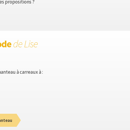
s propositions ?
ode
de Lise
anteau à carreaux à :
anteau