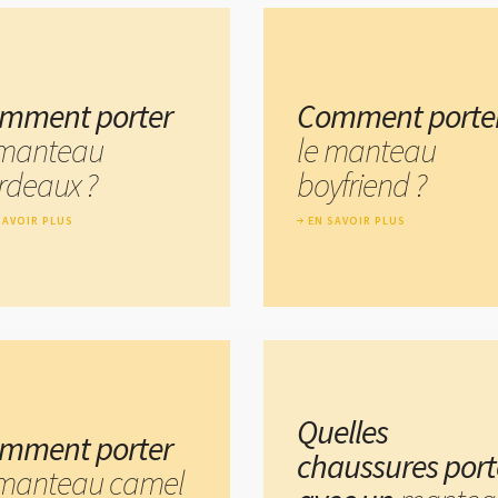
mment porter
Comment porte
 manteau
le manteau
rdeaux ?
boyfriend ?
SAVOIR PLUS
EN SAVOIR PLUS
Quelles
mment porter
chaussures port
 manteau camel