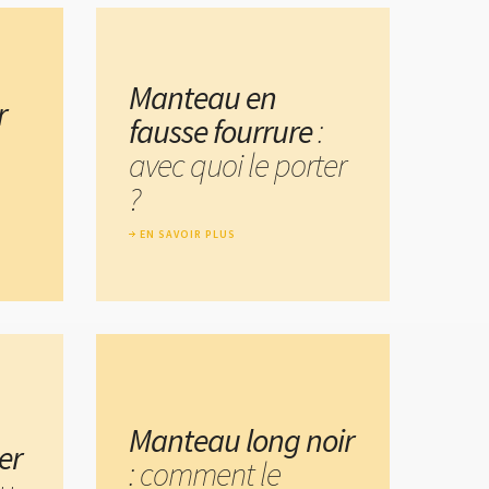
Manteau en
r
fausse fourrure
:
avec quoi le porter
?
EN SAVOIR PLUS
Manteau long noir
er
: comment le