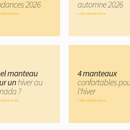
ndances 2026
automne 2026
SAVOIR PLUS
EN SAVOIR PLUS
el manteau
4 manteaux
ur un
hiver au
confortables pou
nada ?
l'hiver
SAVOIR PLUS
EN SAVOIR PLUS