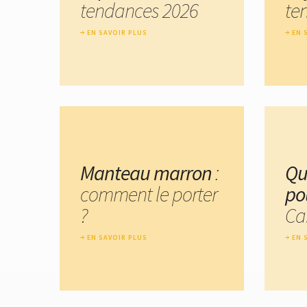
tendances 2026
te
EN SAVOIR PLUS
EN 
Manteau marron
:
Qu
comment le porter
po
?
Ca
EN SAVOIR PLUS
EN 