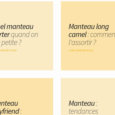
el manteau
Manteau long
rter
quand on
camel
: commen
 petite ?
l'assortir ?
SAVOIR PLUS
EN SAVOIR PLUS
nteau
Manteau
:
yfriend
:
tendances