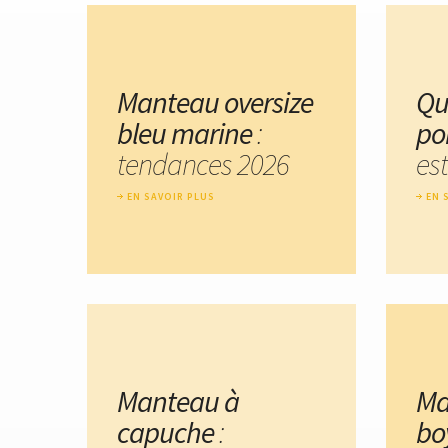
Manteau oversize
Qu
bleu marine
:
po
tendances 2026
est
EN SAVOIR PLUS
EN 
Manteau à
Ma
capuche
:
bo