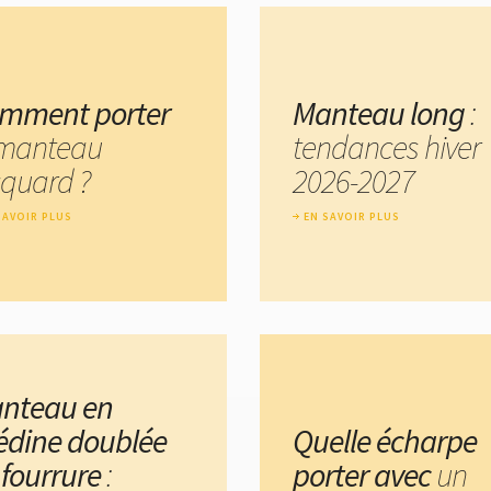
mment porter
Manteau long
:
 manteau
tendances hiver
cquard ?
2026-2027
SAVOIR PLUS
EN SAVOIR PLUS
nteau en
édine doublée
Quelle écharpe
 fourrure
:
porter avec
un