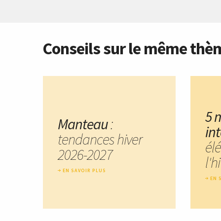
Conseils sur le même thè
5 
Manteau
:
in
tendances hiver
él
2026-2027
l'h
EN SAVOIR PLUS
EN 