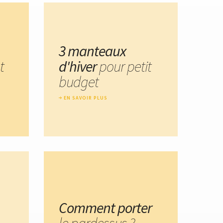
3 manteaux
t
d'hiver
pour petit
budget
EN SAVOIR PLUS
Comment porter
le pardessus ?