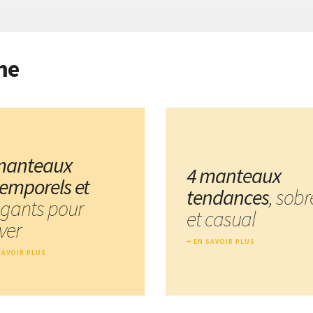
me
manteaux
4 manteaux
temporels et
tendances
, sobr
égants pour
et casual
iver
EN SAVOIR PLUS
SAVOIR PLUS