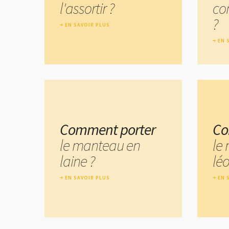
l'assortir ?
co
?
EN SAVOIR PLUS
EN 
Comment porter
Co
le manteau en
le
laine ?
lé
EN SAVOIR PLUS
EN 