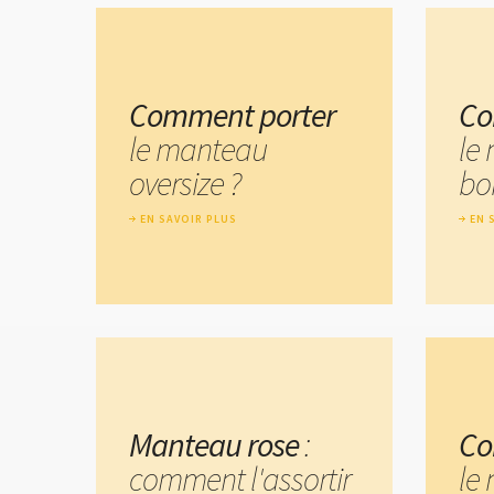
Comment porter
Co
le manteau
le
oversize ?
bo
EN SAVOIR PLUS
EN 
Manteau rose
:
Co
comment l'assortir
le