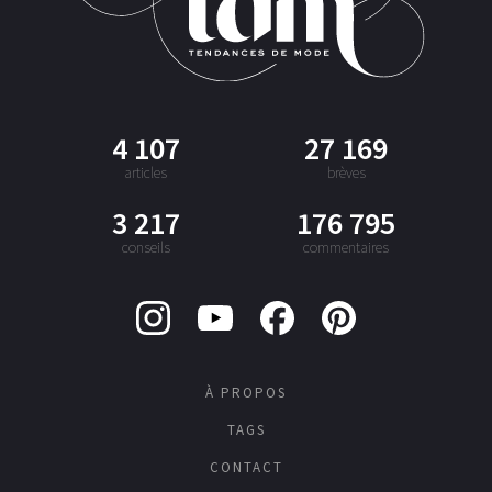
4 107
27 169
articles
brèves
3 217
176 795
conseils
commentaires
À PROPOS
TAGS
CONTACT