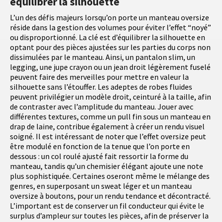
équilibrer la silhouette
L’un des défis majeurs lorsqu’on porte un manteau oversize
réside dans la gestion des volumes pour éviter l’effet “noyé”
ou disproportionné. La clé est d’équilibrer la silhouette en
optant pour des pièces ajustées sur les parties du corps non
dissimulées par le manteau. Ainsi, un pantalon slim, un
legging, une jupe crayon ou un jean droit légèrement fuselé
peuvent faire des merveilles pour mettre en valeur la
silhouette sans l’étouffer. Les adeptes de robes fluides
peuvent privilégier un modèle droit, ceinturé à la taille, afin
de contraster avec l’amplitude du manteau. Jouer avec
différentes textures, comme un pull fin sous un manteau en
drap de laine, contribue également à créer un rendu visuel
soigné. Il est intéressant de noter que l’effet oversize peut
être modulé en fonction de la tenue que l’on porte en
dessous : un col roulé ajusté fait ressortir la forme du
manteau, tandis qu’un chemisier élégant ajoute une note
plus sophistiquée. Certaines oseront même le mélange des
genres, en superposant un sweat léger et un manteau
oversize à boutons, pour un rendu tendance et décontracté.
L’important est de conserver un fil conducteur qui évite le
surplus d’ampleur sur toutes les pièces, afin de préserver la