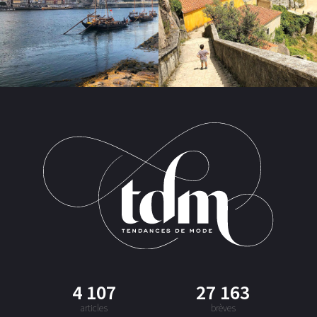
4 107
27 163
articles
brèves