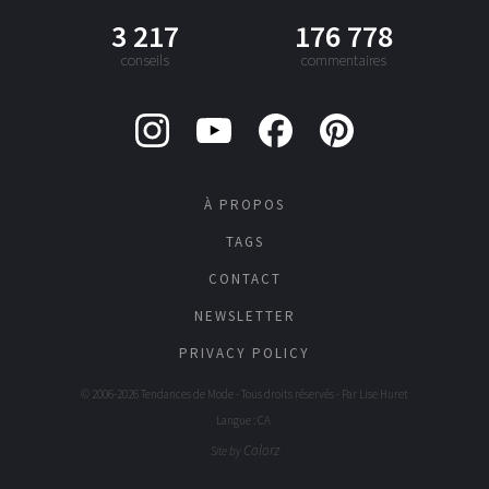
3 217
176 778
conseils
commentaires
À PROPOS
TAGS
CONTACT
NEWSLETTER
PRIVACY POLICY
© 2006-2026 Tendances de Mode - Tous droits réservés - Par
Lise Huret
Langue : CA
Colorz
Site by