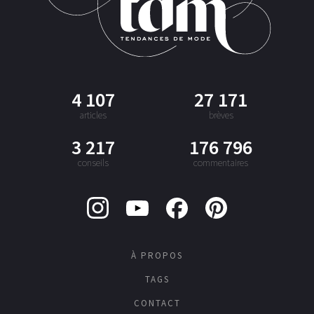
4 107
27 171
articles
brèves
3 217
176 796
conseils
commentaires
À PROPOS
TAGS
CONTACT