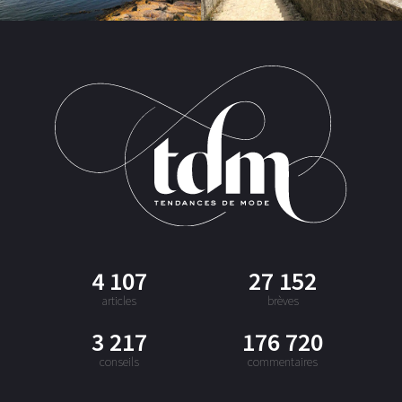
4 107
27 152
articles
brèves
3 217
176 720
conseils
commentaires