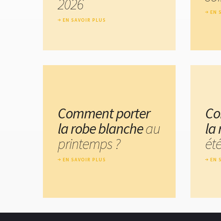
2026
EN 
EN SAVOIR PLUS
Comment porter
Co
la robe blanche
au
la
printemps ?
été
EN SAVOIR PLUS
EN 