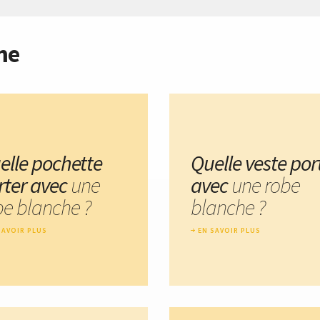
me
elle pochette
Quelle veste por
rter avec
une
avec
une robe
be blanche ?
blanche ?
SAVOIR PLUS
EN SAVOIR PLUS