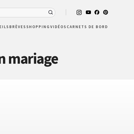
EILS
BRÈVES
SHOPPING
VIDÉOS
CARNETS DE BORD
un mariage