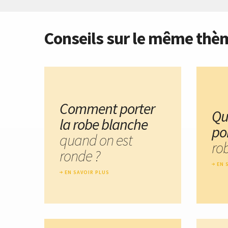
Conseils sur le même thè
Comment porter
Qu
la robe blanche
po
quand on est
ro
ronde ?
EN 
EN SAVOIR PLUS