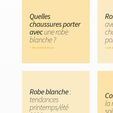
Quelles
Ro
chaussures porter
av
avec
une robe
ch
blanche ?
por
EN SAVOIR PLUS
EN 
Robe blanche
:
Co
tendances
la
printemps/été
soi