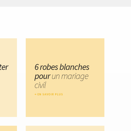
ter
6 robes blanches
pour
un mariage
civil
EN SAVOIR PLUS