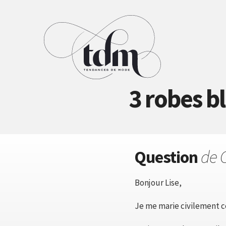
3 robes b
Question
de 
Bonjour Lise,
Je me marie civilement ce