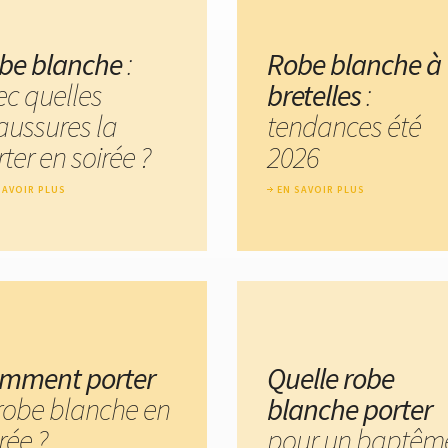
be blanche
:
Robe blanche à
ec quelles
bretelles
:
aussures la
tendances été
ter en soirée ?
2026
SAVOIR PLUS
EN SAVOIR PLUS
mment porter
Quelle robe
 robe blanche en
blanche porter
rée ?
pour un baptême