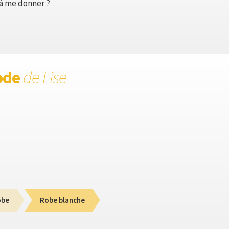
 à me donner ?
ode
de Lise
obe
Robe blanche