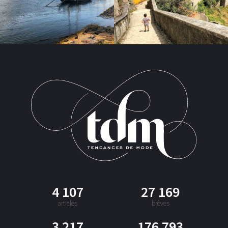
4 107
27 169
articles
brèves
3 217
176 793