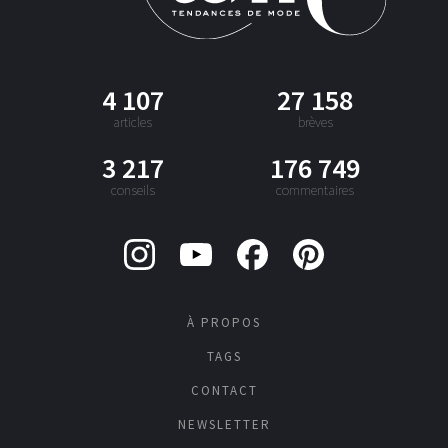
4 107
27 158
articles
brèves
3 217
176 749
conseils
commentaires
À PROPOS
TAGS
CONTACT
NEWSLETTER