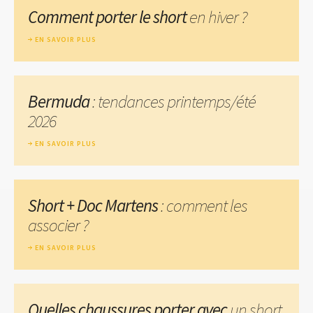
Comment porter le short
en hiver ?
EN SAVOIR PLUS
Bermuda
: tendances printemps/été
2026
EN SAVOIR PLUS
Short + Doc Martens
: comment les
associer ?
EN SAVOIR PLUS
Quelles chaussures porter avec
un short