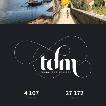
4 107
27 172
articles
brèves