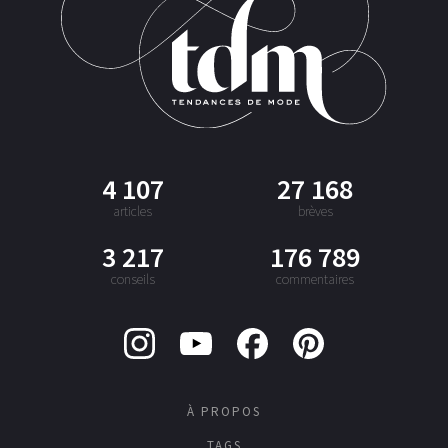
4 107
27 168
articles
brèves
3 217
176 789
conseils
commentaires
À PROPOS
TAGS