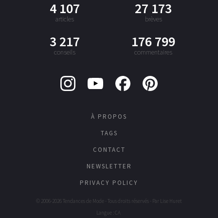
4 107
27 173
articles
brèves
3 217
176 799
conseils
commentaires
À PROPOS
TAGS
CONTACT
NEWSLETTER
PRIVACY POLICY
© 2006-2026 Tendances de Mode - Tous droits réservés - Par
Lise Huret
Langue : CA