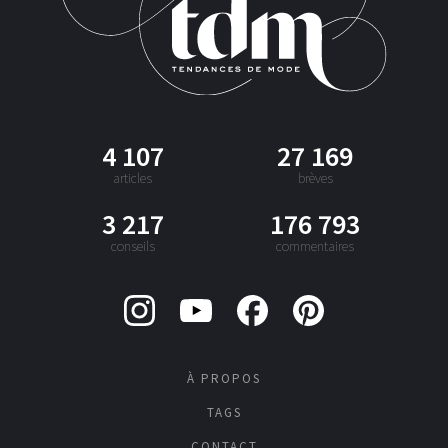
4 107
27 169
articles
brèves
3 217
176 793
conseils
commentaires
À PROPOS
TAGS
CONTACT