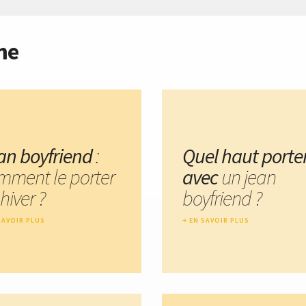
me
an boyfriend
:
Quel haut porte
mment le porter
avec
un jean
hiver ?
boyfriend ?
SAVOIR PLUS
EN SAVOIR PLUS