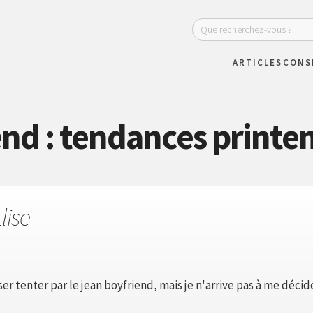
ARTICLES
CONS
end : tendances printe
lise
ser tenter par le jean boyfriend, mais je n'arrive pas à me décid