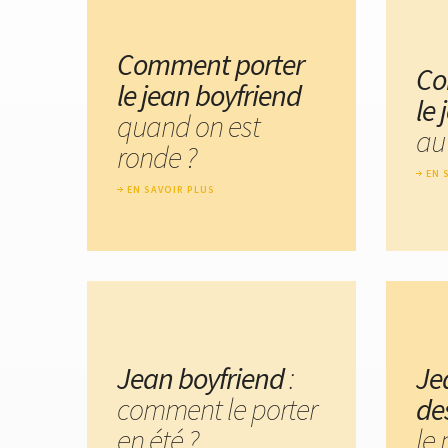
Comment porter
Co
le jean boyfriend
le
quand on est
au
ronde ?
EN 
EN SAVOIR PLUS
Jean boyfriend
:
Je
comment le porter
de
en été ?
le 