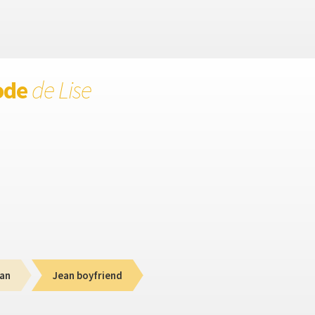
ode
de Lise
an
Jean boyfriend