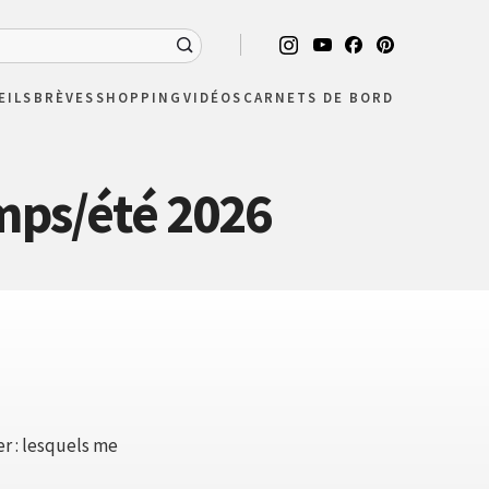
EILS
BRÈVES
SHOPPING
VIDÉOS
CARNETS DE BORD
mps/été 2026
er : lesquels me