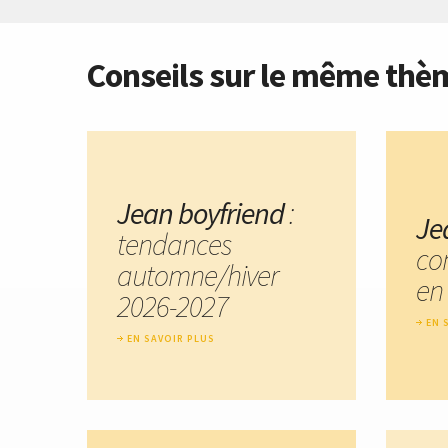
Conseils sur le même thè
Jean boyfriend
:
Je
tendances
co
automne/hiver
en 
2026-2027
EN 
EN SAVOIR PLUS