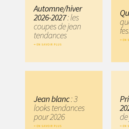
Automne/hiver
Qu
2026-2027
: les
qu
coupes de jean
fes
tendances
EN 
EN SAVOIR PLUS
Jean blanc
: 3
Pr
looks tendances
20
pour 2026
de
EN SAVOIR PLUS
EN 