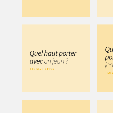
Qu
Quel haut porter
po
avec
un jean ?
je
EN SAVOIR PLUS
EN 