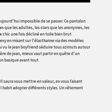
 aujourd'hui impossible de se passer. Ce pantalon
es que les adultes, les stars que les anonymes, les
re chic une fois décliné en toile bien brut
exy en misant sur l'élasthanne via des modèles
nsi vu le jean boyfriend séduire tous azimuts autour
ière de jean, mieux vaut partir en quête d'un
un basique avant tout.
. Il saura vous mettre en valeur, en vous faisant
ul habit adopter différents styles. Un vêtement