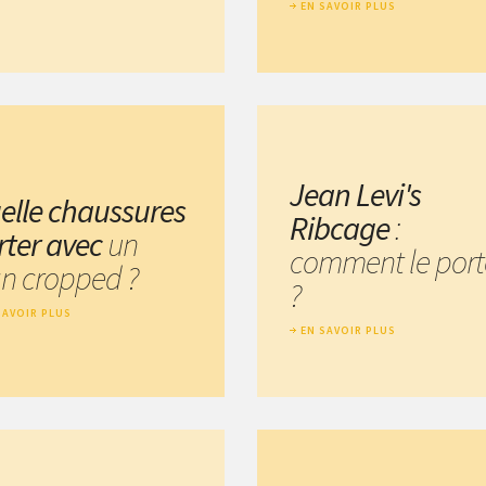
EN SAVOIR PLUS
Jean Levi's
elle chaussures
Ribcage
:
rter avec
un
comment le port
an cropped ?
?
SAVOIR PLUS
EN SAVOIR PLUS