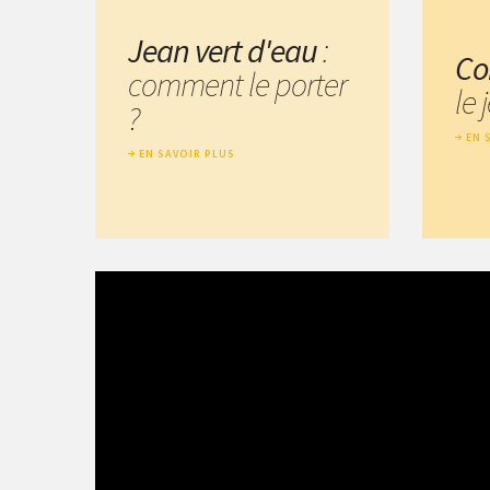
Jean vert d'eau
:
Co
comment le porter
le 
?
EN 
EN SAVOIR PLUS