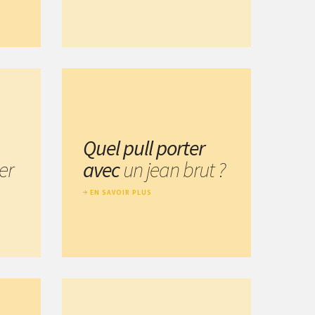
Quel pull porter
er
avec
un jean brut ?
EN SAVOIR PLUS