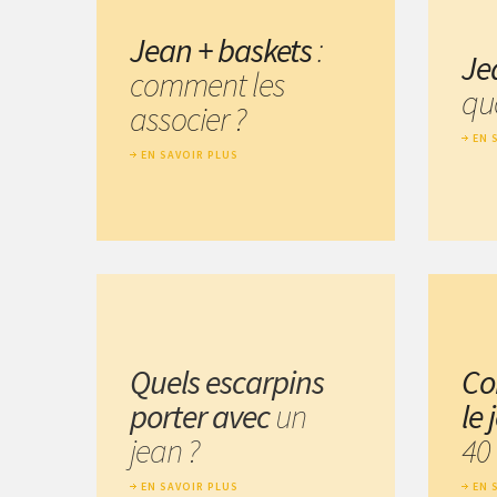
Jean + baskets
:
Je
comment les
quo
associer ?
EN 
EN SAVOIR PLUS
Quels escarpins
Co
porter avec
un
le
jean ?
40
EN SAVOIR PLUS
EN 