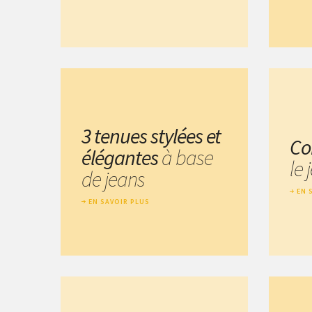
3 tenues stylées et
Co
élégantes
à base
le 
de jeans
EN 
EN SAVOIR PLUS