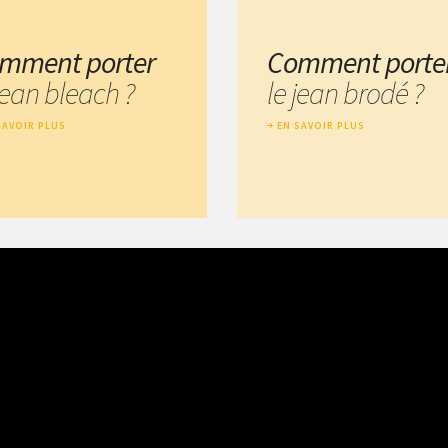
mment porter
Comment porte
jean bleach ?
le jean brodé ?
SAVOIR PLUS
EN SAVOIR PLUS