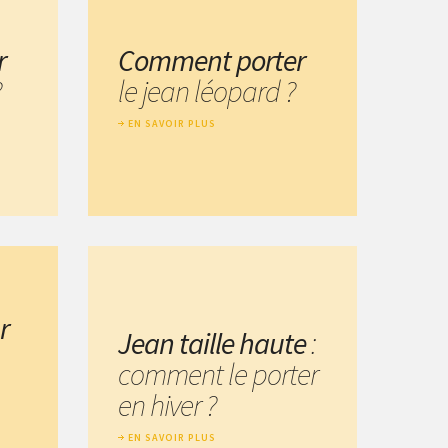
r
Comment porter
?
le jean léopard ?
EN SAVOIR PLUS
r
Jean taille haute
:
comment le porter
en hiver ?
EN SAVOIR PLUS