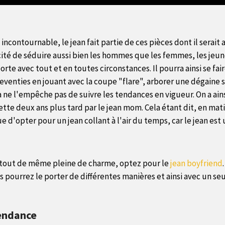
incontournable, le jean fait partie de ces pièces dont il serait
acité de séduire aussi bien les hommes que les femmes, les jeun
porte avec tout et en toutes circonstances. Il pourra ainsi se fai
venties en jouant avec la coupe "flare", arborer une dégaine s
ela ne l'empêche pas de suivre les tendances en vigueur. On a ai
dette deux ans plus tard par le jean mom. Cela étant dit, en mat
'opter pour un jean collant à l'air du temps, car le jean est 
t tout de même pleine de charme, optez pour le
jean boyfriend
us pourrez le porter de différentes manières et ainsi avec un se
tendance