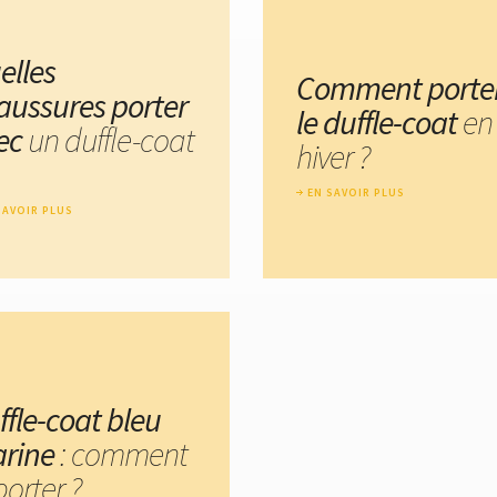
elles
Comment porte
aussures porter
le duffle-coat
en
ec
un duffle-coat
hiver ?
EN SAVOIR PLUS
SAVOIR PLUS
ffle-coat bleu
rine
: comment
porter ?