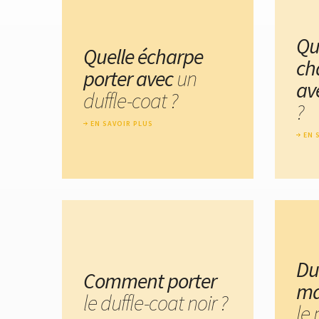
Qu
Quelle écharpe
ch
porter avec
un
av
duffle-coat ?
?
EN SAVOIR PLUS
EN 
Du
Comment porter
ma
le duffle-coat noir ?
le 