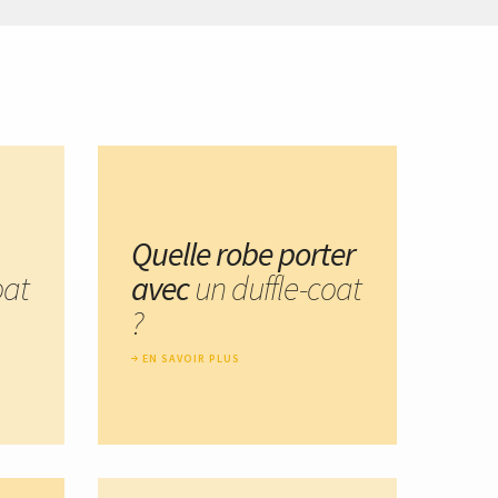
Quelle robe porter
oat
avec
un duffle-coat
?
EN SAVOIR PLUS