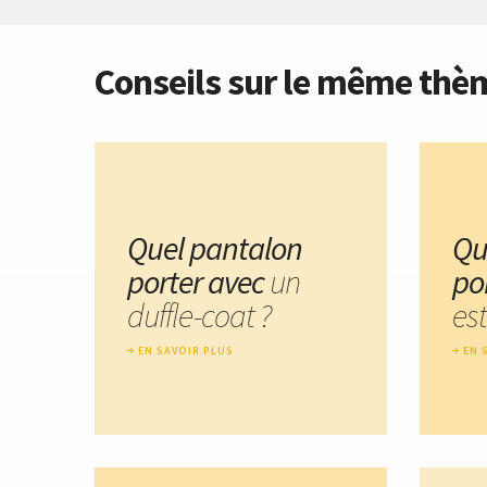
Conseils sur le même thè
Quel pantalon
Qu
porter avec
un
po
duffle-coat ?
est
EN SAVOIR PLUS
EN 