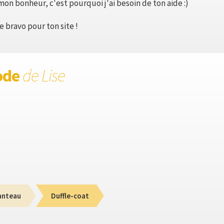
 mon bonheur, c'est pourquoi j'ai besoin de ton aide :)
 bravo pour ton site !
ode
de Lise
anteau
Duffle-coat