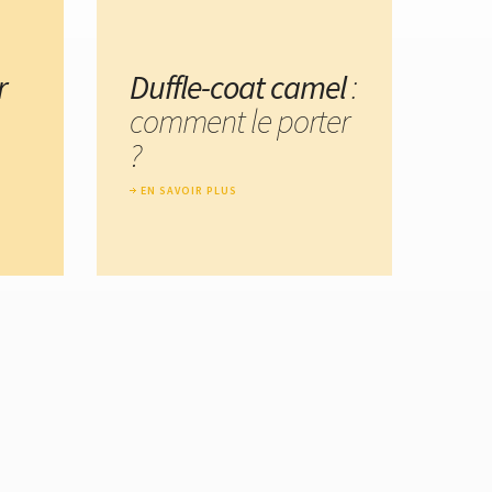
r
Duffle-coat camel
:
comment le porter
?
EN SAVOIR PLUS