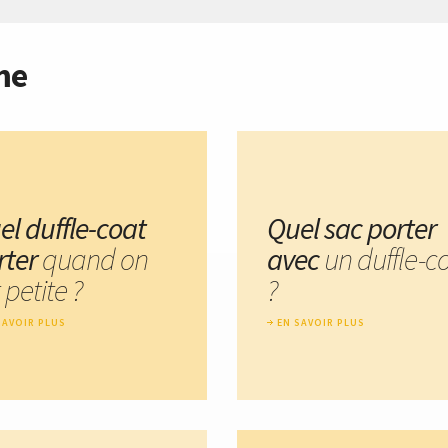
me
el duffle-coat
Quel sac porter
rter
quand on
avec
un duffle-c
 petite ?
?
SAVOIR PLUS
EN SAVOIR PLUS