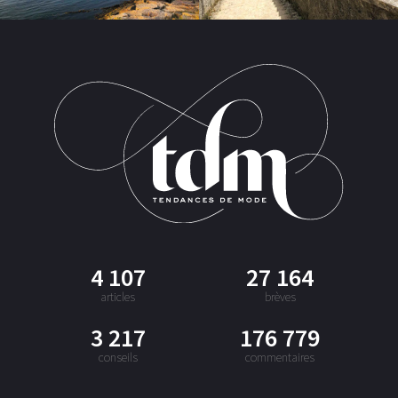
4 107
27 164
articles
brèves
3 217
176 779
conseils
commentaires