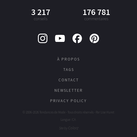
3 217
176 781
conseils
commentaires
À PROPOS
TAGS
CONTACT
NEWSLETTER
PRIVACY POLICY
© 2006-2026 Tendances de Mode - Tous droits réservés - Par
Lise Huret
Langue : CA
Colorz
Site by