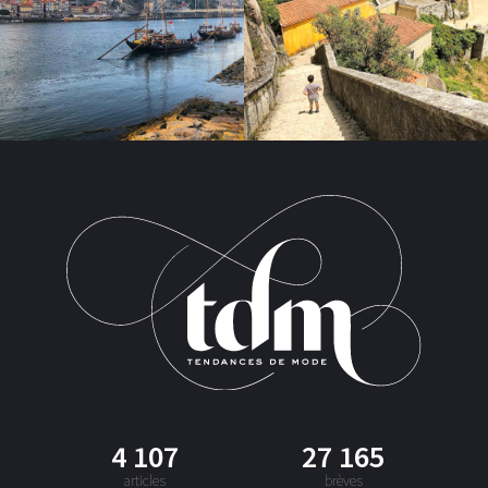
4 107
27 165
articles
brèves