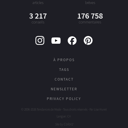
articles
brèves
3 217
176 758
conseils
commentaires
À PROPOS
TAGS
CONTACT
NEWSLETTER
PRIVACY POLICY
© 2006-2026 Tendances de Mode - Tous droits réservés - Par
Lise Huret
Langue : CA
Colorz
Site by