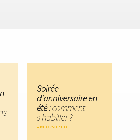
Soirée
un
d'anniversaire en
été
: comment
ns
s'habiller ?
EN SAVOIR PLUS