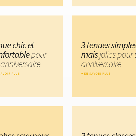
nue chic et
3 tenues simple
nfortable
pour
mais
jolies pour
 anniversaire
anniversaire
SAVOIR PLUS
EN SAVOIR PLUS
robes sexy pour
3 tenues classes