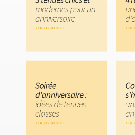
modernes pour un
un
anniversaire
d'
EN SAVOIR PLUS
EN 
Soirée
C
d'anniversaire
:
s'
idées de tenues
ann
classes
ans
EN SAVOIR PLUS
EN 