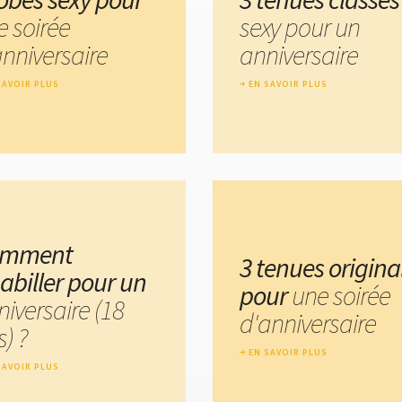
e soirée
sexy pour un
anniversaire
anniversaire
SAVOIR PLUS
EN SAVOIR PLUS
omment
3 tenues origina
habiller pour un
pour
une soirée
iversaire (18
d'anniversaire
) ?
EN SAVOIR PLUS
SAVOIR PLUS