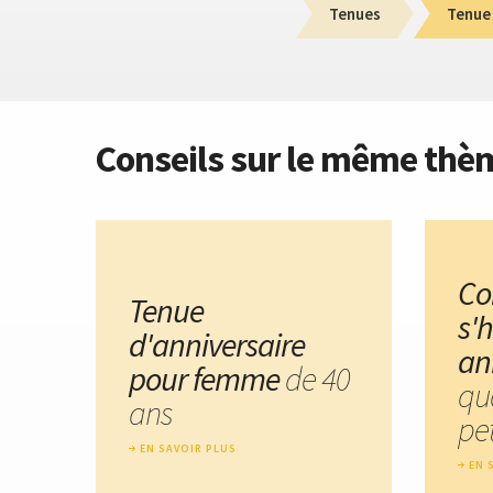
Tenues
Tenue 
Conseils sur le même thè
C
Tenue
s'
d'anniversaire
an
pour femme
de 40
qu
ans
pet
EN SAVOIR PLUS
EN 