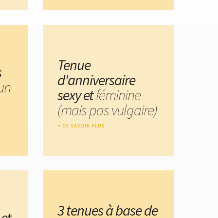
Tenue
s
d'anniversaire
 un
sexy et
féminine
(mais pas vulgaire)
EN SAVOIR PLUS
3 tenues à base de
 et