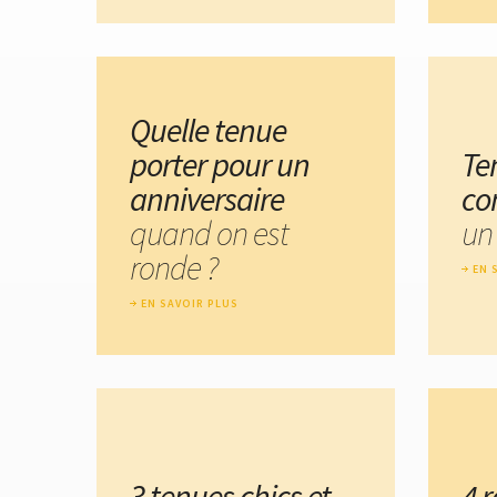
Quelle tenue
porter pour un
Te
anniversaire
co
quand on est
un
ronde ?
EN 
EN SAVOIR PLUS
3 tenues chics et
4 