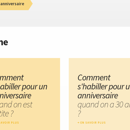
anniversaire
me
omment
Comment
habiller pour un
s'habiller pour 
niversaire
anniversaire
and on est
quand on a 30 a
ite ?
?
SAVOIR PLUS
EN SAVOIR PLUS