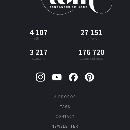
4 107
27 151
articles
brèves
3 217
176 720
conseils
commentaires
À PROPOS
TAGS
CONTACT
NEWSLETTER