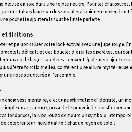
ne blouse en soie dans une teinte neutre. Pour les chaussures, 
s que des talons hauts ou des sandales à lanières conviendront 
 une pochette ajoutera la touche finale parfaite.
 et finitions
er et personnaliser votre look estival avec une jupe rouge. En
acelets délicats et des boucles d'oreilles discrètes, qui contra
 fedoras ou de larges capelines, peuvent également ajouter un
en plus d'être fonctionnelles, confèrent une allure mystérieuse 
ter une note structurée à l'ensemble.
e
n choix vestimentaire, c'est une affirmation d'identité, un mo
que simple en apparence, possède le pouvoir de transformer un
 des tendances, la jupe rouge demeure un symbole intemporel 
 de célébrer leur individualité à chaque rayon de soleil.