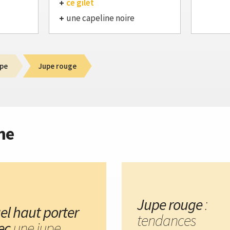
ce gilet
une capeline noire
pe
Jupe rouge
me
Jupe rouge
:
el haut porter
tendances
ec
une jupe