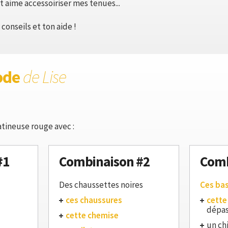
t aime accessoiriser mes tenues...
onseils et ton aide !
ode
de Lise
atineuse rouge avec :
#1
Combinaison #2
Comb
Des chaussettes noires
Ces ba
ces chaussures
cette
dépas
cette chemise
un ch