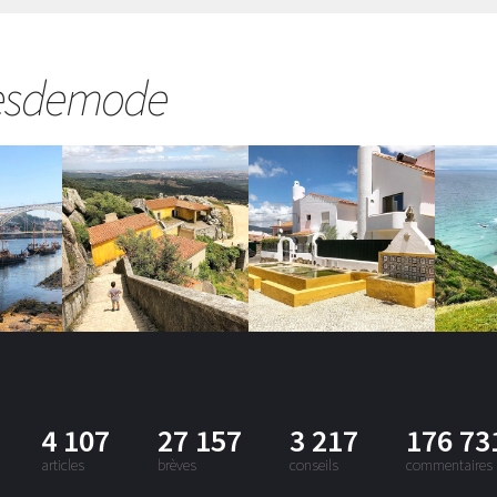
esdemode
4 107
27 157
3 217
176 73
articles
brèves
conseils
commentaires