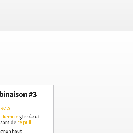
inaison #3
skets
 chemise
glissée et
sant de
ce pull
ignon haut