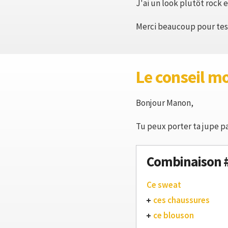
J'ai un look plutôt rock e
Merci beaucoup pour tes c
Le conseil m
Bonjour Manon,
Tu peux porter ta jupe p
Combinaison 
Ce sweat
ces chaussures
ce blouson