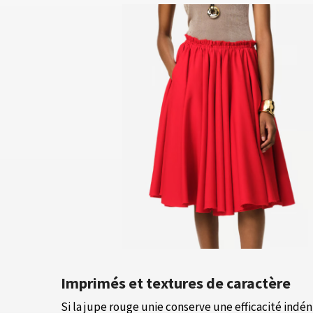
Imprimés et textures de caractère
Si la jupe rouge unie conserve une efficacité indén