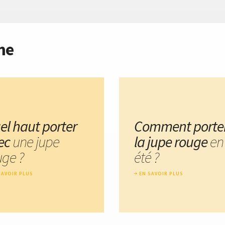
me
el haut porter
Comment porte
ec
une jupe
la jupe rouge
en
uge ?
été ?
SAVOIR PLUS
EN SAVOIR PLUS