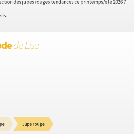
ection des jupes rouges tendances ce printemps/été 2026 ?
ils.
ode
de Lise
pe
Jupe rouge