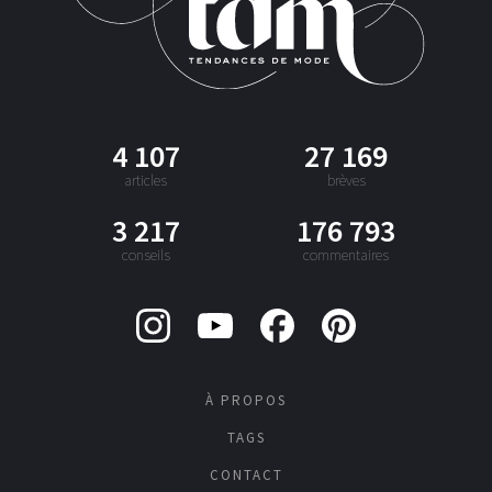
4 107
27 169
articles
brèves
3 217
176 793
conseils
commentaires
À PROPOS
TAGS
CONTACT