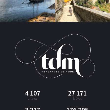
4 107
27 171
articles
brèves
3 217
176 795