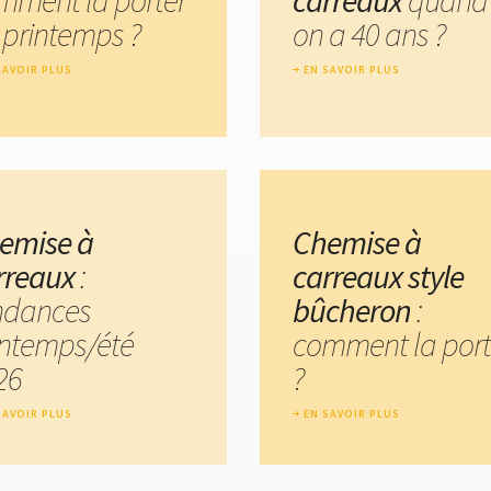
 printemps ?
on a 40 ans ?
SAVOIR PLUS
EN SAVOIR PLUS
emise à
Chemise à
rreaux
:
carreaux style
ndances
bûcheron
:
intemps/été
comment la port
26
?
SAVOIR PLUS
EN SAVOIR PLUS