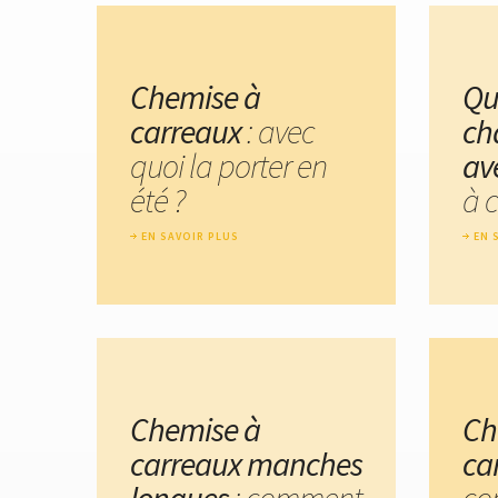
Chemise à
Qu
carreaux
: avec
ch
quoi la porter en
av
été ?
à 
EN SAVOIR PLUS
EN 
Chemise à
Ch
carreaux manches
ca
longues
: comment
co