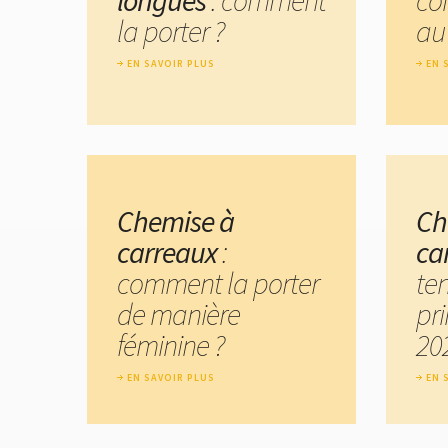
la porter ?
au
EN SAVOIR PLUS
EN 
Chemise à
Ch
carreaux
:
ca
comment la porter
te
de manière
pr
féminine ?
20
EN SAVOIR PLUS
EN 