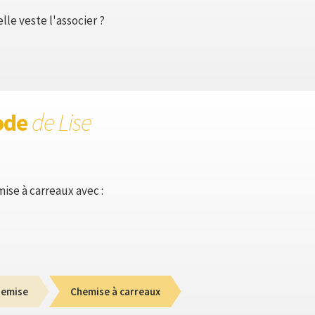
le veste l'associer ?
ode
de Lise
ise à carreaux avec :
emise
Chemise à carreaux