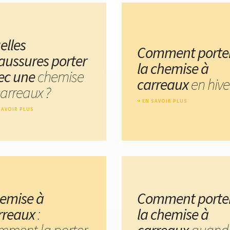
elles
Comment porte
aussures porter
la chemise à
ec une
chemise
carreaux
en hive
carreaux ?
EN SAVOIR PLUS
SAVOIR PLUS
emise à
Comment porte
rreaux
:
la chemise à
mment la porter
carreaux
quand