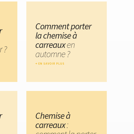
Comment porter
r
la chemise à
carreaux
en
r ?
automne ?
EN SAVOIR PLUS
r
Chemise à
carreaux
:
comment la porter