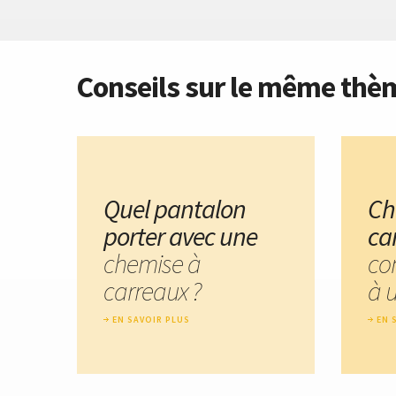
Conseils sur le même thè
Quel pantalon
Ch
porter avec une
ca
chemise à
co
carreaux ?
à 
EN SAVOIR PLUS
EN 