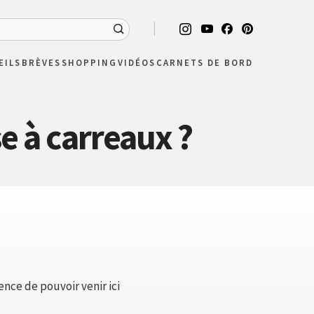
EILS
BRÈVES
SHOPPING
VIDÉOS
CARNETS DE BORD
e à carreaux ?
ence de pouvoir venir ici