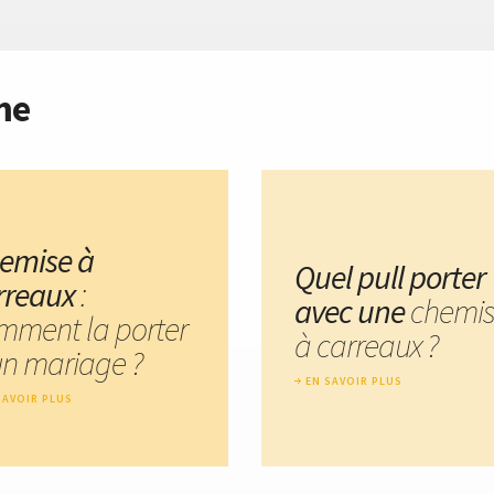
me
emise à
Quel pull porter
rreaux
:
avec une
chemi
mment la porter
à carreaux ?
un mariage ?
EN SAVOIR PLUS
SAVOIR PLUS