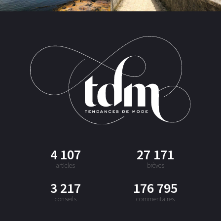
4 107
27 171
articles
brèves
3 217
176 795
conseils
commentaires