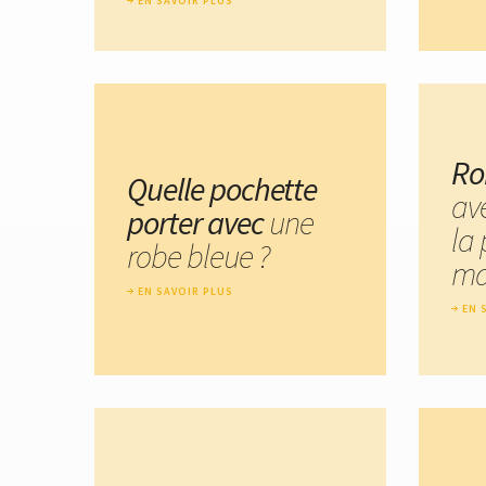
EN SAVOIR PLUS
Ro
Quelle pochette
av
porter avec
une
la 
robe bleue ?
ma
EN SAVOIR PLUS
EN 