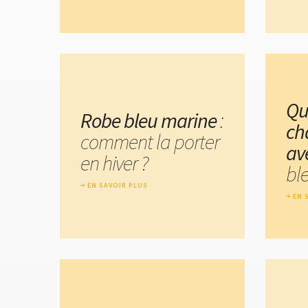
Qu
Robe bleu marine
:
ch
comment la porter
av
en hiver ?
bl
EN SAVOIR PLUS
EN 