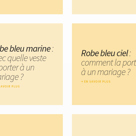
be bleu marine
:
Robe bleu ciel
:
ec quelle veste
comment la port
porter à un
à un mariage ?
riage ?
EN SAVOIR PLUS
SAVOIR PLUS