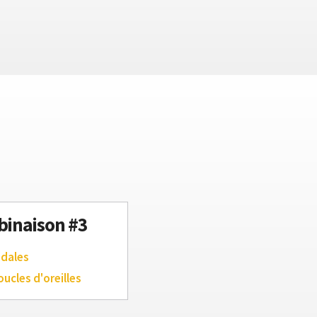
inaison #3
ndales
oucles d'oreilles