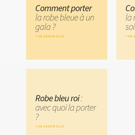
Comment porter
Co
la robe bleue à un
la
gala ?
soi
EN SAVOIR PLUS
EN 
Robe bleu roi
:
avec quoi la porter
?
EN SAVOIR PLUS