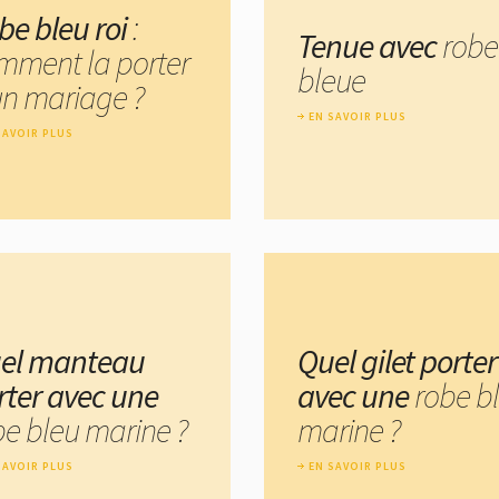
be bleu roi
:
Tenue avec
robe
mment la porter
bleue
un mariage ?
EN SAVOIR PLUS
SAVOIR PLUS
el manteau
Quel gilet porter
rter avec une
avec une
robe b
be bleu marine ?
marine ?
SAVOIR PLUS
EN SAVOIR PLUS