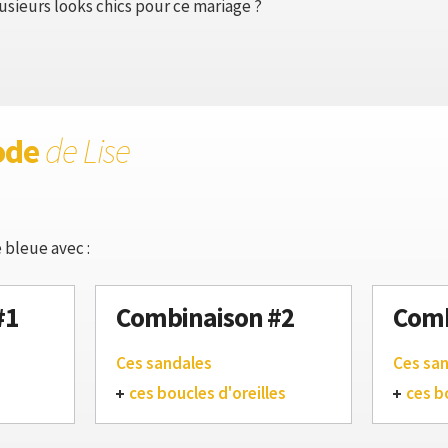
ieurs looks chics pour ce mariage ?
ode
de Lise
 bleue avec :
#1
Combinaison #2
Comb
Ces sandales
Ces sa
ces boucles d'oreilles
ces b