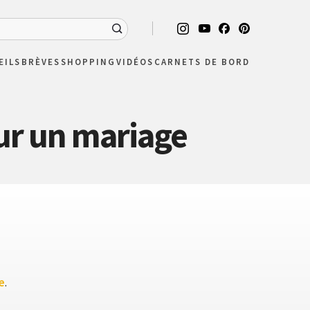
EILS
BRÈVES
SHOPPING
VIDÉOS
CARNETS DE BORD
our un mariage
e
.