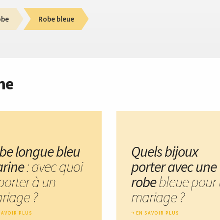
obe
Robe bleue
me
be longue bleu
Quels bijoux
rine
: avec quoi
porter avec une
porter à un
robe
bleue pour
riage ?
mariage ?
SAVOIR PLUS
EN SAVOIR PLUS