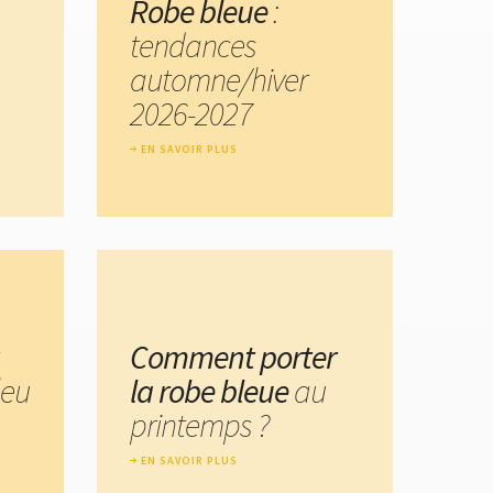
Robe bleue
:
tendances
automne/hiver
2026-2027
EN SAVOIR PLUS
Comment porter
leu
la robe bleue
au
printemps ?
EN SAVOIR PLUS