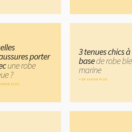
elles
3 tenues chics à
aussures porter
base
de robe bl
ec
une robe
marine
eue ?
EN SAVOIR PLUS
SAVOIR PLUS