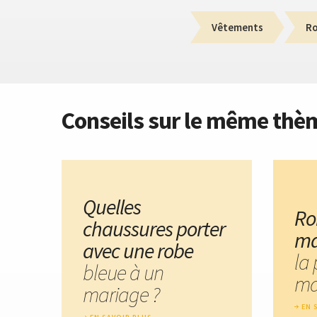
Vêtements
R
Conseils sur le même thè
Quelles
Ro
chaussures porter
ma
avec une robe
la 
bleue à un
ma
mariage ?
EN 