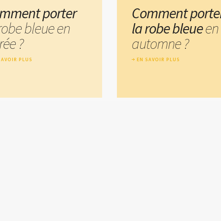
mment porter
Comment porte
 robe bleue en
la robe bleue
en
rée ?
automne ?
SAVOIR PLUS
EN SAVOIR PLUS