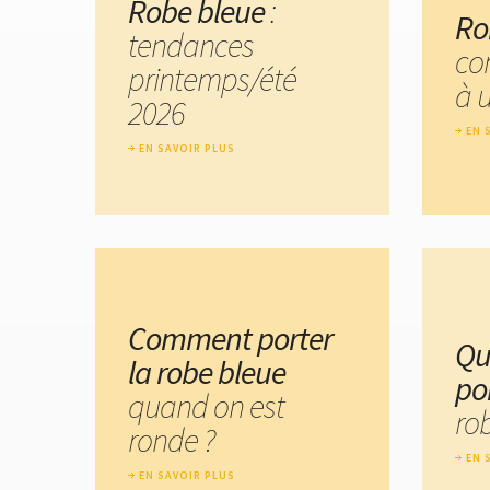
Robe bleue
:
Ro
tendances
co
printemps/été
à 
2026
EN 
EN SAVOIR PLUS
Comment porter
Qu
la robe bleue
po
quand on est
ro
ronde ?
EN 
EN SAVOIR PLUS