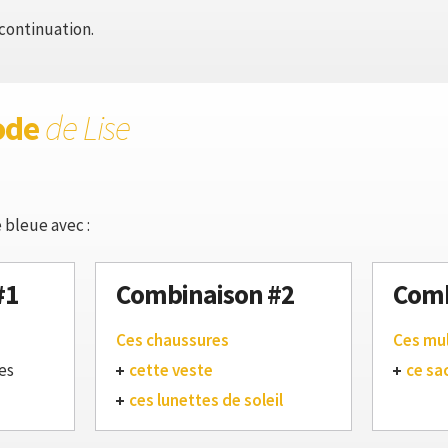
continuation.
ode
de Lise
 bleue avec :
#1
Combinaison #2
Comb
Ces chaussures
Ces mu
es
cette veste
ce sa
ces lunettes de soleil