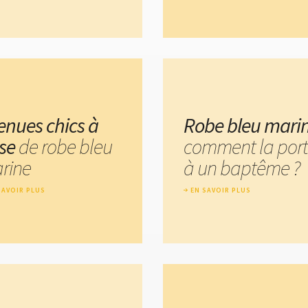
tenues chics à
Robe bleu mari
se
de robe bleu
comment la port
rine
à un baptême ?
SAVOIR PLUS
EN SAVOIR PLUS