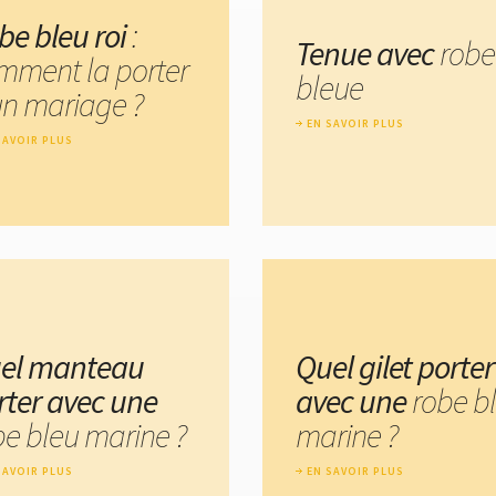
be bleu roi
:
Tenue avec
robe
mment la porter
bleue
un mariage ?
EN SAVOIR PLUS
SAVOIR PLUS
el manteau
Quel gilet porter
rter avec une
avec une
robe b
be bleu marine ?
marine ?
SAVOIR PLUS
EN SAVOIR PLUS