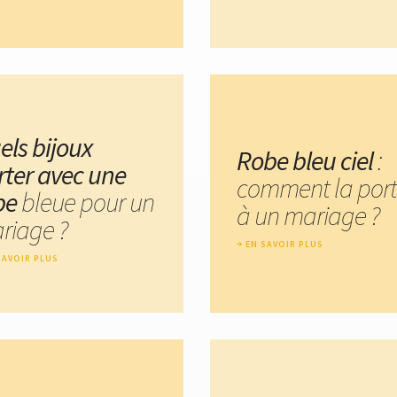
els bijoux
Robe bleu ciel
:
rter avec une
comment la port
be
bleue pour un
à un mariage ?
riage ?
EN SAVOIR PLUS
SAVOIR PLUS