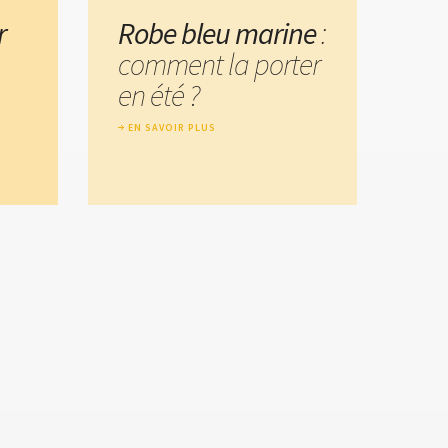
r
Robe bleu marine
:
comment la porter
en été ?
EN SAVOIR PLUS