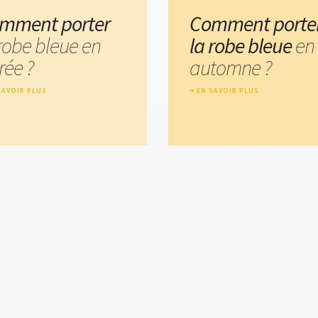
mment porter
Comment porte
 robe bleue en
la robe bleue
en
rée ?
automne ?
SAVOIR PLUS
EN SAVOIR PLUS