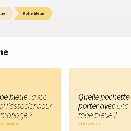
obe
Robe bleue
me
be bleue
: avec
Quelle pochette
i l'associer pour
porter avec
une
 mariage ?
robe bleue ?
SAVOIR PLUS
EN SAVOIR PLUS