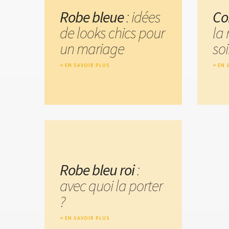
Robe bleue
: idées
Co
de looks chics pour
la
un mariage
soi
EN SAVOIR PLUS
EN 
Robe bleu roi
:
avec quoi la porter
?
EN SAVOIR PLUS