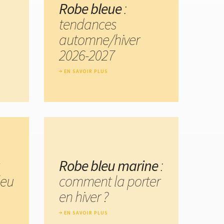
Robe bleue
:
tendances
automne/hiver
2026-2027
EN SAVOIR PLUS
Robe bleu marine
:
leu
comment la porter
en hiver ?
EN SAVOIR PLUS