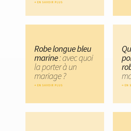
EN SAVOIR PLUS
Robe longue bleu
Qu
marine
: avec quoi
po
la porter à un
ro
mariage ?
ma
EN SAVOIR PLUS
EN 