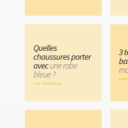
Quelles
3 
chaussures porter
ba
avec
une robe
ma
bleue ?
EN 
EN SAVOIR PLUS