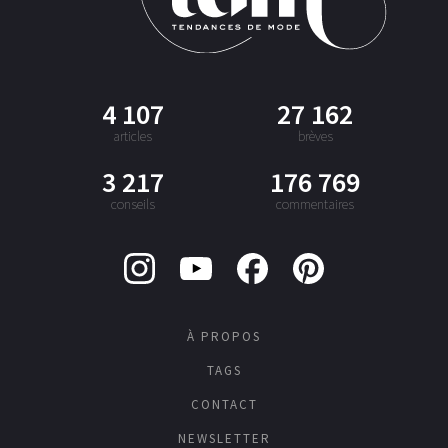
4 107
27 162
articles
brèves
3 217
176 769
conseils
commentaires
À PROPOS
TAGS
CONTACT
NEWSLETTER