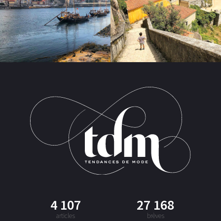
4 107
27 168
articles
brèves