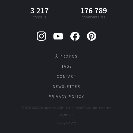
3 217
176 789
conseils
commentaires
À PROPOS
TAGS
CONTACT
NEWSLETTER
PRIVACY POLICY
© 2006-2026 Tendances de Mode - Tous droits réservés - Par
Lise Huret
Langue : CA
Colorz
Site by