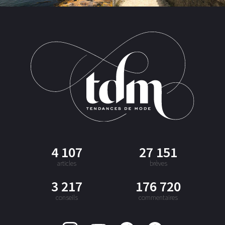
4 107
27 151
articles
brèves
3 217
176 720
conseils
commentaires