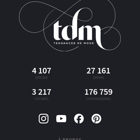
4 107
27 161
articles
brèves
3 217
176 759
conseils
commentaires
À PROPOS