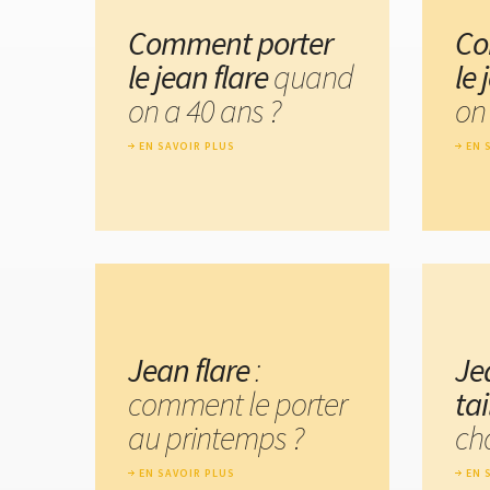
Comment porter
Co
le jean flare
quand
le 
on a 40 ans ?
on 
EN SAVOIR PLUS
EN 
Jean flare
:
Je
comment le porter
tai
au printemps ?
cho
EN SAVOIR PLUS
EN 