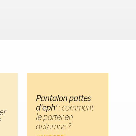
Pantalon pattes
d'eph'
: comment
er
le porter en
?
automne ?
EN SAVOIR PLUS