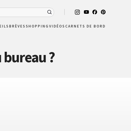
EILS
BRÈVES
SHOPPING
VIDÉOS
CARNETS DE BORD
u bureau ?