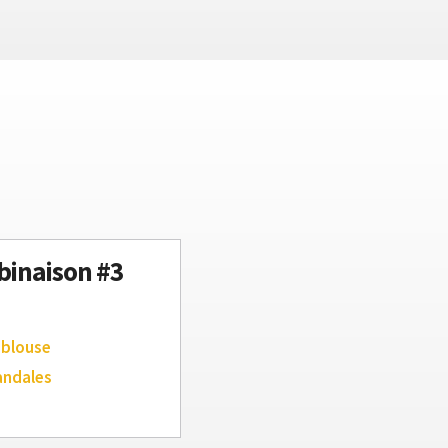
inaison #3
 blouse
andales