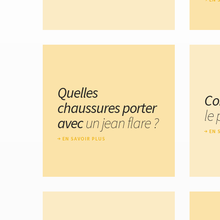
Quelles
Co
chaussures porter
le 
avec
un jean flare ?
EN 
EN SAVOIR PLUS