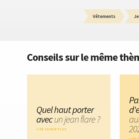
Vêtements
Je
Conseils sur le même thè
Pa
Quel haut porter
d'
avec
un jean flare ?
au
20
EN SAVOIR PLUS
EN 