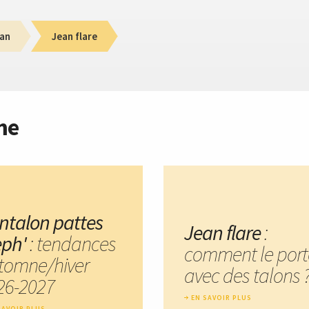
an
Jean flare
me
ntalon pattes
Jean flare
:
eph'
: tendances
comment le port
tomne/hiver
avec des talons 
26-2027
EN SAVOIR PLUS
SAVOIR PLUS