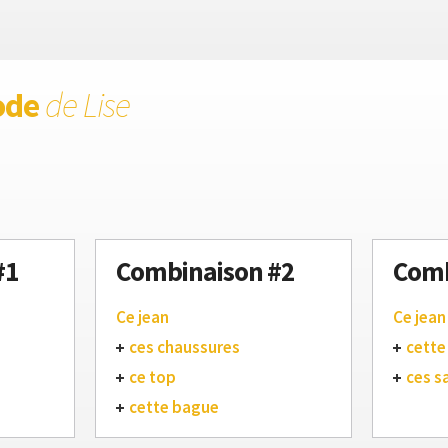
ode
de Lise
#1
Combinaison #2
Comb
Ce jean
Ce jean
ces chaussures
cette
ce top
ces s
cette bague