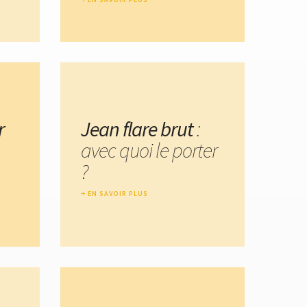
r
Jean flare brut
:
avec quoi le porter
?
EN SAVOIR PLUS