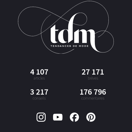
4 107
27 171
articles
brèves
3 217
176 796
conseils
commentaires