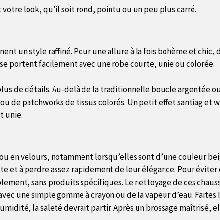
t votre look, qu’il soit rond, pointu ou un peu plus carré.
ent un style raffiné. Pour une allure à la fois bohème et chic,
se portent facilement avec une robe courte, unie ou colorée.
plus de détails. Au-delà de la traditionnelle boucle argentée ou
u de patchworks de tissus colorés. Un petit effet santiag et w
t unie.
ou en velours, notamment lorsqu’elles sont d’une couleur beige 
 vite et à perdre assez rapidement de leur élégance. Pour éviter 
plement, sans produits spécifiques. Le nettoyage de ces chaus
e avec une simple gomme à crayon ou de la vapeur d’eau. Faites 
midité, la saleté devrait partir. Après un brossage maîtrisé, el