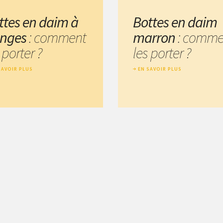
ttes en daim à
Bottes en daim
anges
: comment
marron
: comme
 porter ?
les porter ?
SAVOIR PLUS
EN SAVOIR PLUS