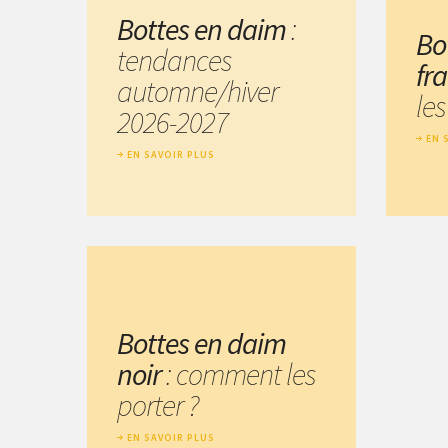
Bottes en daim
:
Bo
tendances
fr
automne/hiver
les
2026-2027
EN 
EN SAVOIR PLUS
Bottes en daim
noir
: comment les
porter ?
EN SAVOIR PLUS