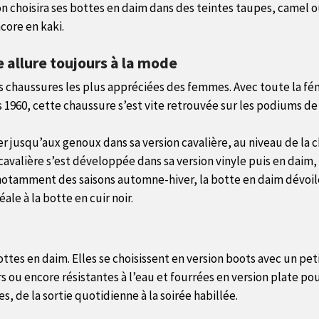
 on choisira ses bottes en daim dans des teintes taupes, camel 
ncore en kaki.
 allure toujours à la mode
es chaussures les plus appréciées des femmes. Avec toute la fé
 1960, cette chaussure s’est vite retrouvée sur les podiums de
er jusqu’aux genoux dans sa version cavalière, au niveau de la 
avalière s’est développée dans sa version vinyle puis en daim, c
notamment des saisons automne-hiver, la botte en daim dévoile
ale à la botte en cuir noir.
bottes en daim. Elles se choisissent en version boots avec un pet
 ou encore résistantes à l’eau et fourrées en version plate po
, de la sortie quotidienne à la soirée habillée.