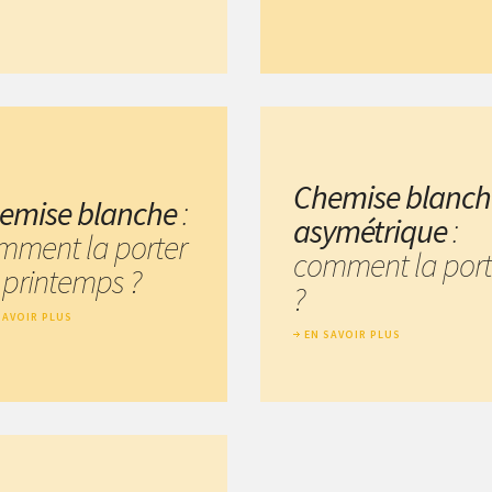
Chemise blanch
emise blanche
:
asymétrique
:
mment la porter
comment la port
 printemps ?
?
SAVOIR PLUS
EN SAVOIR PLUS