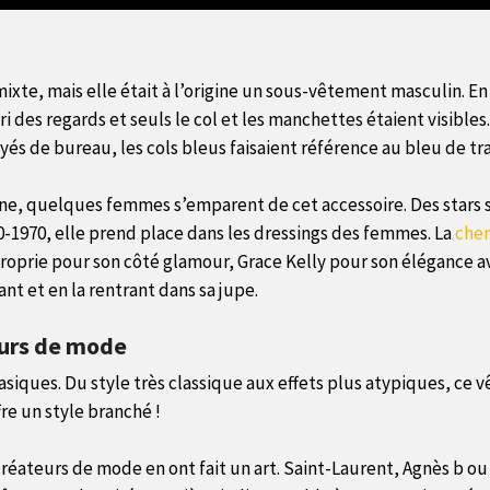
te, mais elle était à l’origine un sous-vêtement masculin. En 
bri des regards et seuls le col et les manchettes étaient visibl
yés de bureau, les cols bleus faisaient référence au bleu de tr
nne, quelques femmes s’emparent de cet accessoire. Des stars 
60-1970, elle prend place dans les dressings des femmes. La
che
approprie pour son côté glamour, Grace Kelly pour son éléganc
ant et en la rentrant dans sa jupe.
eurs de mode
asiques. Du style très classique aux effets plus atypiques, ce
re un style branché !
éateurs de mode en ont fait un art. Saint-Laurent, Agnès b ou Al