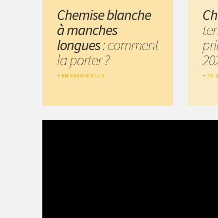
Chemise blanche
Ch
à manches
te
longues
: comment
pr
la porter ?
20
EN SAVOIR PLUS
EN 