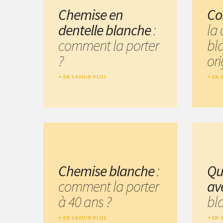
Chemise en
Co
dentelle blanche
:
la
comment la porter
bl
?
ori
EN SAVOIR PLUS
EN 
Chemise blanche
:
Qu
comment la porter
av
à 40 ans ?
bl
EN SAVOIR PLUS
EN 