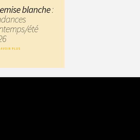
emise blanche
:
ndances
intemps/été
26
SAVOIR PLUS