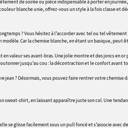
 vêtement de soirée ou pièce indispensable à porter en journée
couleur blanche unie, offrez-vous un style à la fois classe et d
?
ongtemps ? Vous hésitez à l’accorder avec tel ou tel vêtement 
n modèle. Car la chemise blanche, en étant un basique, peut êtr
 en valeur ses avant-bras. Une jolie montre et des joncs en or 
 boutonner jusqu’au cou : la décontraction et le confort avant to
re jean ? Désormais, vous pouvez faire rentrer votre chemise dan
 un sweat-shirt, en laissant apparaître juste son col. Une tenda
elle se glisse facilement sous un pull foncé et s’associe avec d