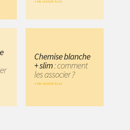
EN SAVOIR PLUS
e
Chemise blanche
+ slim
: comment
er
les associer ?
EN SAVOIR PLUS