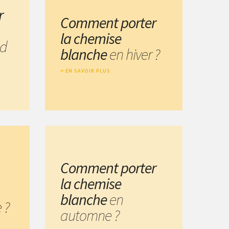
r
Comment porter
la chemise
nd
blanche
en hiver ?
EN SAVOIR PLUS
Comment porter
la chemise
blanche
en
 ?
automne ?