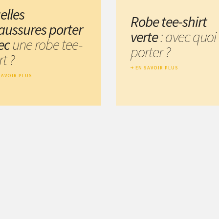
elles
Robe tee-shirt
aussures porter
verte
: avec quoi 
ec
une robe tee-
porter ?
rt ?
EN SAVOIR PLUS
SAVOIR PLUS