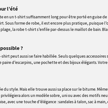
ur l’été
e en un t-shirt suffisamment long pour être porté en guise de r
-shirt. Sous forme de robe, il est encore plus pratique, puisque
plage, la robe t-shirt s’enfile par-dessus le maillot de bain. B
t possible ?
shirt peut aussi se faire habillée. Seuls quelques accessoires s
paire d’escarpins, une pochette et des bijoux élégants. Votre 
iée du style. Mais elle trouve aussi sa place sur le bitume. Mêm
n privilégiera alors un modèle sobre, uni ou avec des motifs ne
mise, avec une touche d’élégance : sandales à talon, sac à main