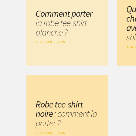
Qu
Comment porter
ch
la robe tee-shirt
av
blanche ?
shi
EN SAVOIR PLUS
EN 
Robe tee-shirt
noire
: comment la
porter ?
EN SAVOIR PLUS