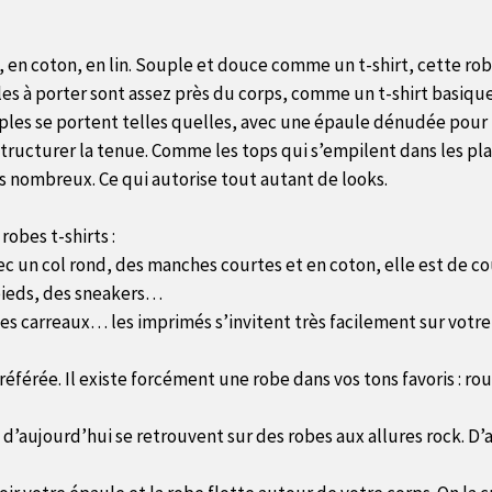
ey, en coton, en lin. Souple et douce comme un t-shirt, cette ro
es à porter sont assez près du corps, comme un t-shirt basique.
mples se portent telles quelles, avec une épaule dénudée pour 
 structurer la tenue. Comme les tops qui s’empilent dans les plac
s nombreux. Ce qui autorise tout autant de looks.
obes t-shirts :
Avec un col rond, des manches courtes et en coton, elle est de c
pieds, des sneakers…
 des carreaux… les imprimés s’invitent très facilement sur votr
référée. Il existe forcément une robe dans vos tons favoris : ro
et d’aujourd’hui se retrouvent sur des robes aux allures rock. D