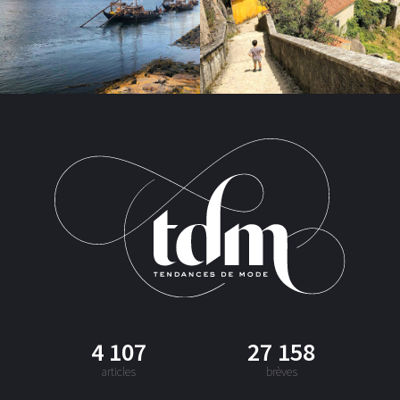
4 107
27 158
articles
brèves