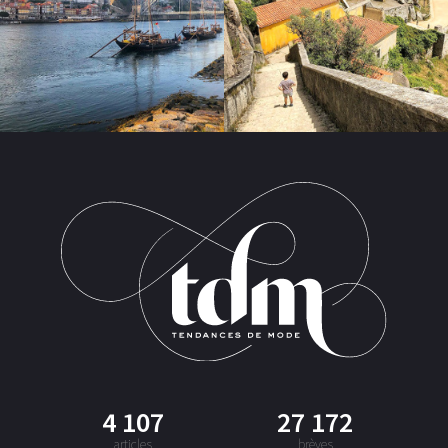
4 107
27 172
articles
brèves