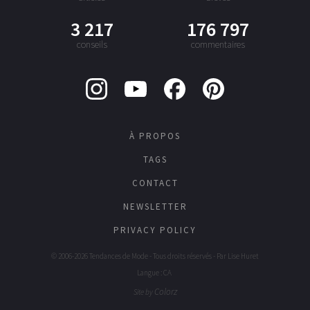
3 217
176 797
conseils
commentaires
À PROPOS
TAGS
CONTACT
NEWSLETTER
PRIVACY POLICY
© 2006-2026 Tendances de Mode - Tous droits réservés - Par
Lise Huret
Langue : CA
Colorz
Site by