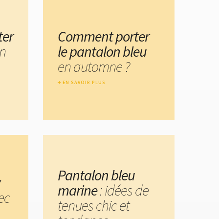
ter
Comment porter
n
le pantalon bleu
en automne ?
EN SAVOIR PLUS
Pantalon bleu
marine
: idées de
ec
tenues chic et