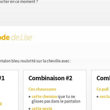
 porter en ce moment ?
ode
de Lise
talon bleu roulotté sur la cheville avec :
#1
Combinaison #2
Comb
Ces chaussures
Ce pull
cette chemise
que tu ne
ces b
glisses pas dans le pantalon
l
cette veste