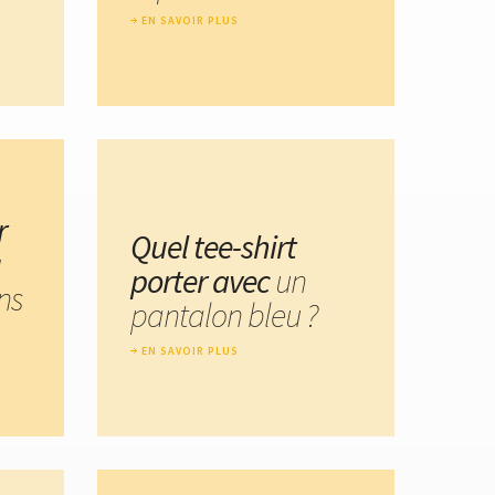
EN SAVOIR PLUS
r
Quel tee-shirt
u
porter avec
un
ns
pantalon bleu ?
EN SAVOIR PLUS