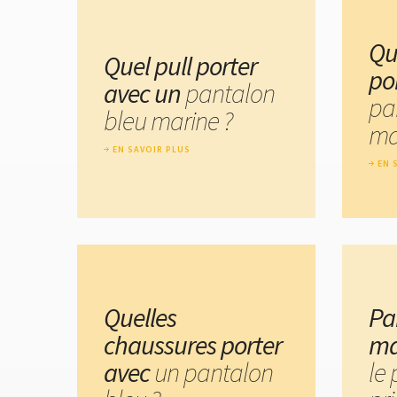
Qu
Quel pull porter
po
avec un
pantalon
pa
bleu marine ?
ma
EN SAVOIR PLUS
EN 
Quelles
Pa
chaussures porter
ma
avec
un pantalon
le 