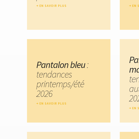
EN SAVOIR PLUS
EN 
Pa
Pantalon bleu
:
ma
tendances
te
printemps/été
au
2026
20
EN SAVOIR PLUS
EN 