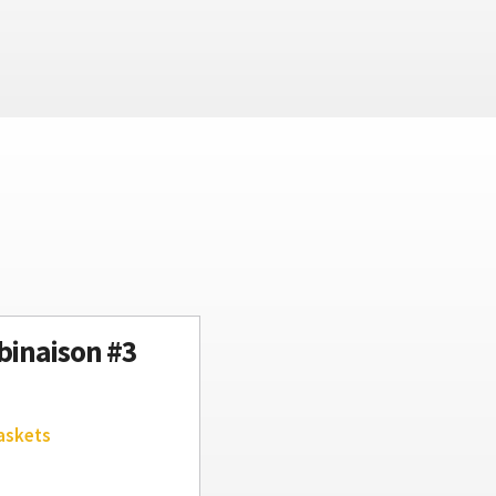
inaison #3
askets