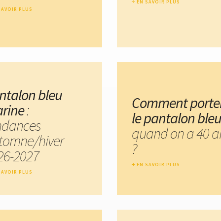
EN SAVOIR PLUS
SAVOIR PLUS
ntalon bleu
Comment porte
rine
:
le pantalon ble
ndances
quand on a 40 a
tomne/hiver
?
26-2027
EN SAVOIR PLUS
SAVOIR PLUS