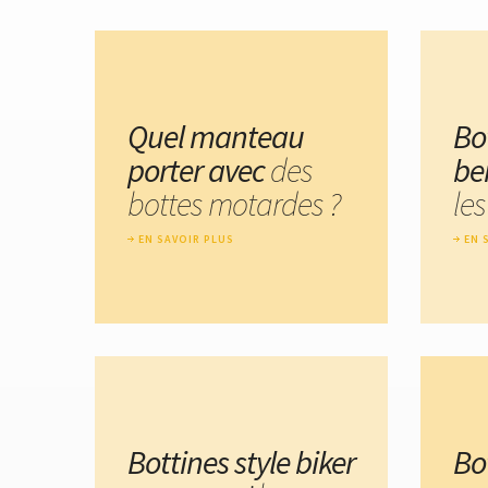
Quel manteau
Bo
porter avec
des
be
bottes motardes ?
les
EN SAVOIR PLUS
EN 
Bottines style biker
Bo