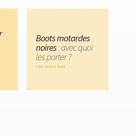
r
Boots motardes
noires
: avec quoi
les porter ?
EN SAVOIR PLUS