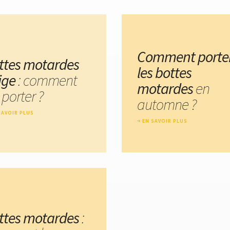
Comment porte
ttes motardes
les bottes
ige
: comment
motardes
en
 porter ?
automne ?
SAVOIR PLUS
EN SAVOIR PLUS
ttes motardes
: