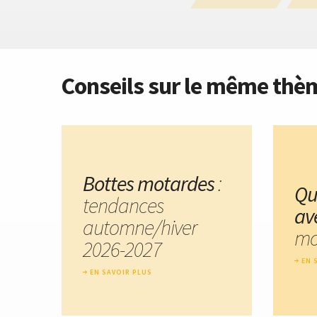
Conseils sur le même thè
Bottes motardes
:
Qu
tendances
av
automne/hiver
mo
2026-2027
EN 
EN SAVOIR PLUS