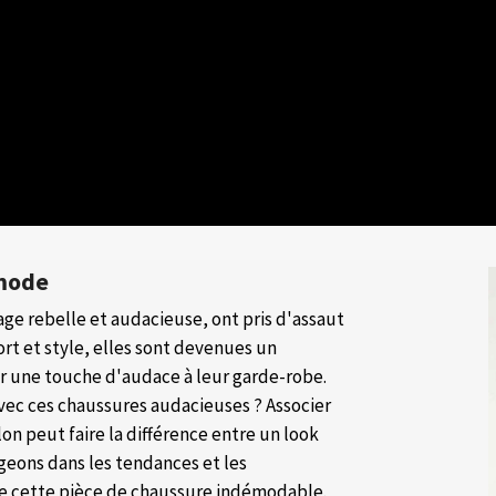
 mode
age rebelle et audacieuse, ont pris d'assaut
ort et style, elles sont devenues un
er une touche d'audace à leur garde-robe.
vec ces chaussures audacieuses ? Associer
n peut faire la différence entre un look
geons dans les tendances et les
 de cette pièce de chaussure indémodable.