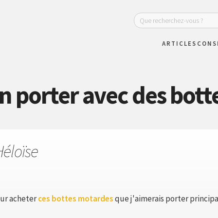
ARTICLES
CONS
n porter avec des bott
Héloïse
our acheter
ces bottes motardes
que j'aimerais porter princi