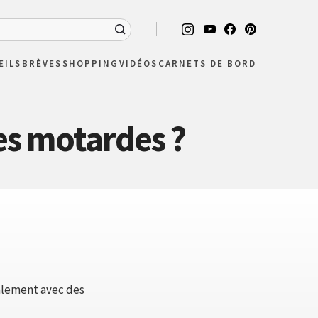
EILS
BRÈVES
SHOPPING
VIDÉOS
CARNETS DE BORD
es motardes ?
palement avec des