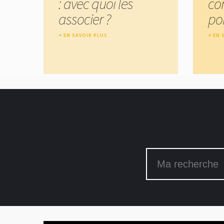
: avec quoi les
co
associer ?
por
EN SAVOIR PLUS
EN 