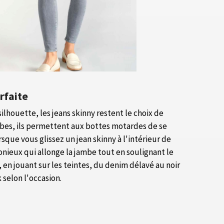
arfaite
silhouette, les jeans skinny restent le choix de
mbes, ils permettent aux bottes motardes de se
que vous glissez un jean skinny à l'intérieur de
ieux qui allonge la jambe tout en soulignant le
 en jouant sur les teintes, du denim délavé au noir
 selon l'occasion.