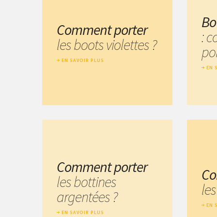
Bo
Comment porter
: 
les boots violettes ?
por
EN SAVOIR PLUS
EN 
Comment porter
Co
les bottines
les
argentées ?
EN 
EN SAVOIR PLUS