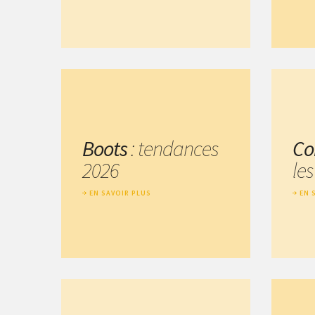
Boots
: tendances
Co
2026
le
EN SAVOIR PLUS
EN 