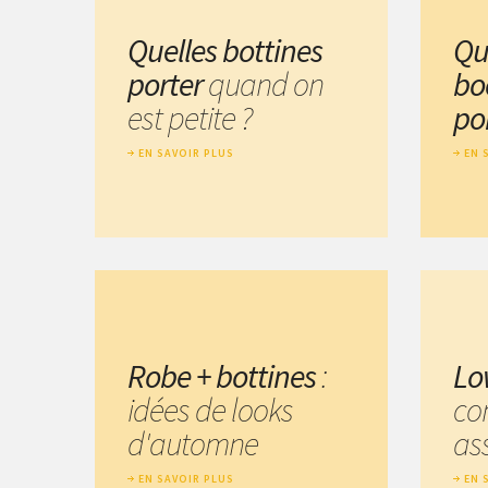
Quelles bottines
Qu
porter
quand on
bo
est petite ?
po
EN SAVOIR PLUS
EN 
Robe + bottines
:
Lo
idées de looks
co
d'automne
ass
EN SAVOIR PLUS
EN 