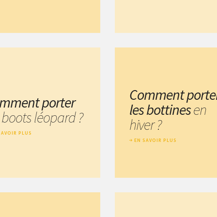
Comment porte
mment porter
les bottines
en
s boots léopard ?
hiver ?
SAVOIR PLUS
EN SAVOIR PLUS