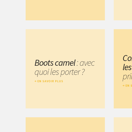
Co
Boots camel
: avec
le
quoi les porter ?
pr
EN SAVOIR PLUS
EN 