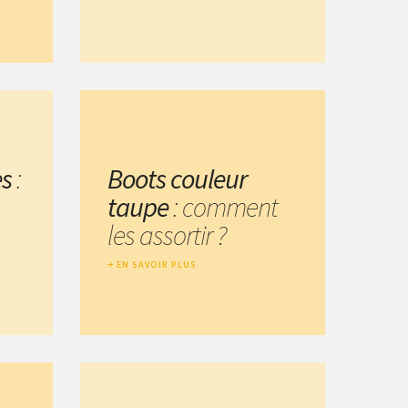
es
:
Boots couleur
taupe
: comment
les assortir ?
EN SAVOIR PLUS