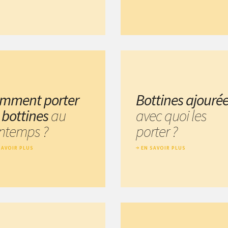
mment porter
Bottines ajouré
s bottines
au
avec quoi les
intemps ?
porter ?
SAVOIR PLUS
EN SAVOIR PLUS