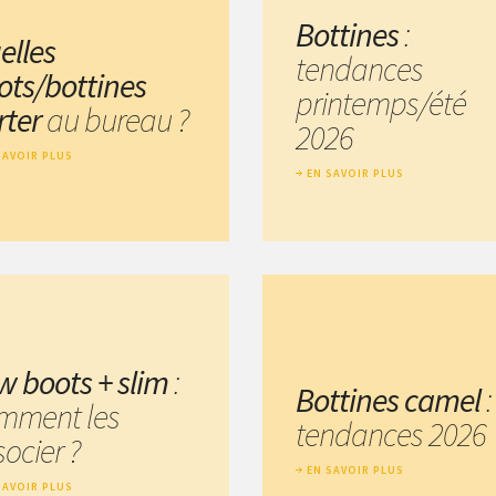
Bottines
:
elles
tendances
ots/bottines
printemps/été
rter
au bureau ?
2026
SAVOIR PLUS
EN SAVOIR PLUS
w boots + slim
:
Bottines camel
:
mment les
tendances 2026
ocier ?
EN SAVOIR PLUS
SAVOIR PLUS