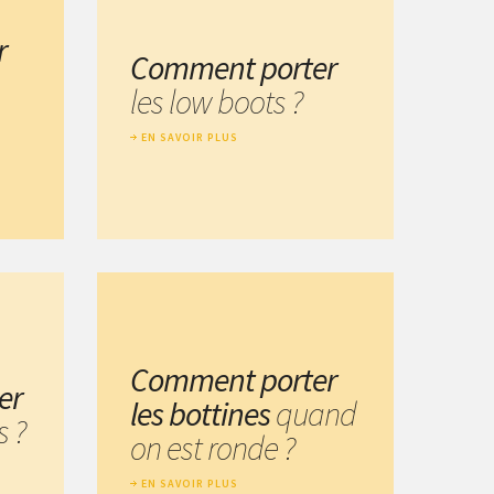
r
Comment porter
les low boots ?
EN SAVOIR PLUS
Comment porter
er
les bottines
quand
s ?
on est ronde ?
EN SAVOIR PLUS