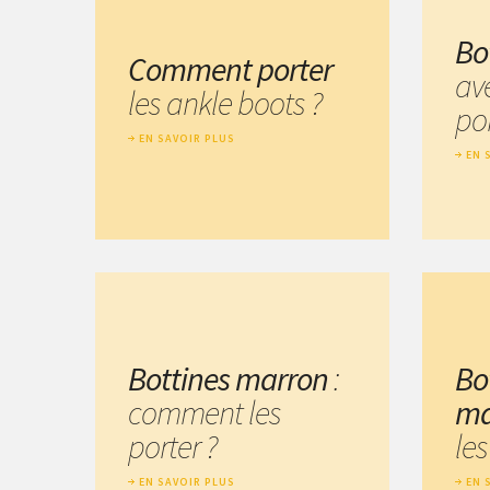
Bo
Comment porter
av
les ankle boots ?
por
EN SAVOIR PLUS
EN 
Bottines marron
:
Bo
comment les
ma
porter ?
les
EN SAVOIR PLUS
EN 