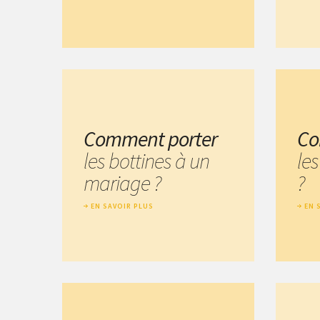
Comment porter
Co
les bottines à un
les
mariage ?
?
EN SAVOIR PLUS
EN 