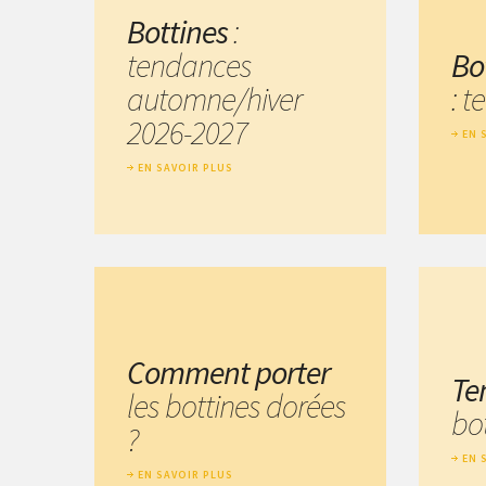
Bottines
:
tendances
Bo
automne/hiver
: 
2026-2027
EN 
EN SAVOIR PLUS
Comment porter
Te
les bottines dorées
bo
?
EN 
EN SAVOIR PLUS