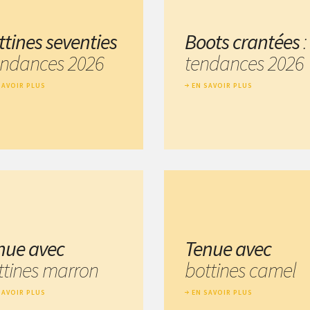
ttines seventies
Boots crantées
:
tendances 2026
tendances 2026
SAVOIR PLUS
EN SAVOIR PLUS
nue avec
Tenue avec
ttines marron
bottines camel
SAVOIR PLUS
EN SAVOIR PLUS