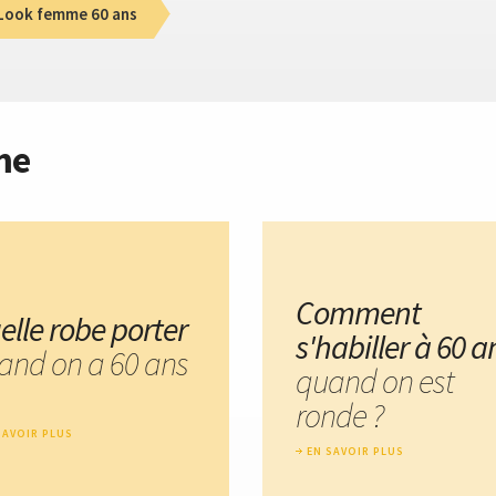
Look femme 60 ans
me
Comment
elle robe porter
s'habiller à 60 a
and on a 60 ans
quand on est
ronde ?
SAVOIR PLUS
EN SAVOIR PLUS