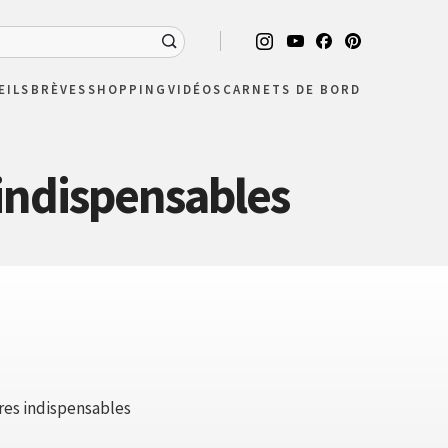
EILS
BRÈVES
SHOPPING
VIDÉOS
CARNETS DE BORD
 indispensables
ires indispensables