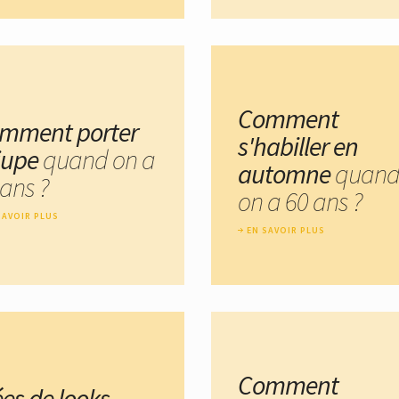
Comment
mment porter
s'habiller en
 jupe
quand on a
automne
quan
 ans ?
on a 60 ans ?
SAVOIR PLUS
EN SAVOIR PLUS
Comment
ées de looks