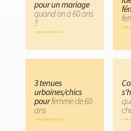
pour un mariage
fé
quand on a 60 ans
fe
?
EN 
EN SAVOIR PLUS
3 tenues
C
urbaines/chics
s'h
pour
femme de 60
qu
ans
ch
EN SAVOIR PLUS
EN 