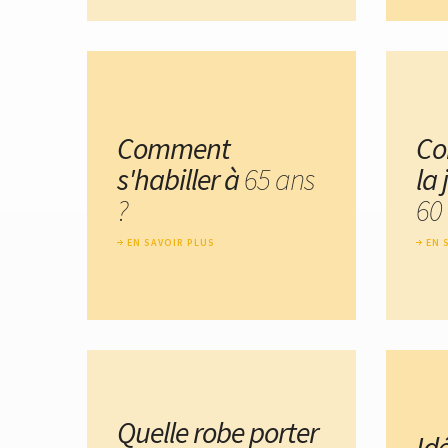
Comment
Co
s'habiller à
65 ans
la
?
60
EN SAVOIR PLUS
EN 
Quelle robe porter
Id