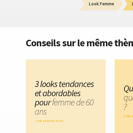
Look Femme
Conseils sur le même thè
3 looks tendances
Qu
et abordables
qu
pour
femme de 60
?
ans
EN 
EN SAVOIR PLUS