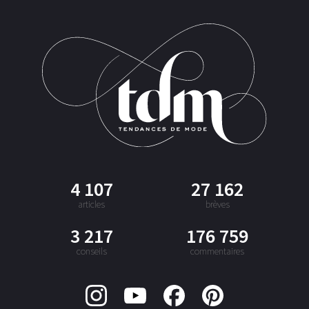
4 107
27 162
articles
brèves
3 217
176 759
conseils
commentaires