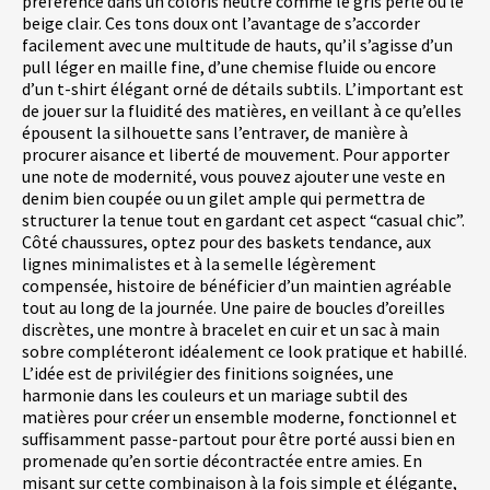
préférence dans un coloris neutre comme le gris perle ou le
beige clair. Ces tons doux ont l’avantage de s’accorder
facilement avec une multitude de hauts, qu’il s’agisse d’un
pull léger en maille fine, d’une chemise fluide ou encore
d’un t-shirt élégant orné de détails subtils. L’important est
de jouer sur la fluidité des matières, en veillant à ce qu’elles
épousent la silhouette sans l’entraver, de manière à
procurer aisance et liberté de mouvement. Pour apporter
une note de modernité, vous pouvez ajouter une veste en
denim bien coupée ou un gilet ample qui permettra de
structurer la tenue tout en gardant cet aspect “casual chic”.
Côté chaussures, optez pour des baskets tendance, aux
lignes minimalistes et à la semelle légèrement
compensée, histoire de bénéficier d’un maintien agréable
tout au long de la journée. Une paire de boucles d’oreilles
discrètes, une montre à bracelet en cuir et un sac à main
sobre compléteront idéalement ce look pratique et habillé.
L’idée est de privilégier des finitions soignées, une
harmonie dans les couleurs et un mariage subtil des
matières pour créer un ensemble moderne, fonctionnel et
suffisamment passe-partout pour être porté aussi bien en
promenade qu’en sortie décontractée entre amies. En
misant sur cette combinaison à la fois simple et élégante,