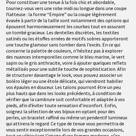
Pour constituer une tenue à la fois chic et abordable,
tournez-vous vers une robe midi ou longue dans une coupe
flatteuse : la forme “Empire” ou la coupe légèrement
évasée à partir de la taille sont notamment des options qui
épousent harmonieusement les courbes tout en assurant
un tombé gracieux. Les dentelles discrètes, les textiles
satinés ou les étoffes ornées de motifs sobres apporteront
une touche glamour sans tomber dans l’excès. En ce qui
concerne la palette de couleurs, n’hésitez pas à explorer
des nuances intemporelles comme le bleu marine, le vert
sapin ou le gris anthracite, voire à ajouter quelques reflets
métallisés pour une subtile touche de sophistication. Afin
de structurer davantage le look, vous pouvez associer un
boléro léger ou une étole délicate, qui viendront habiller
vos épaules en douceur. Les talons pourront être un peu
plus hauts que dans les looks précédents, à condition de
vérifier que la cambrure soit confortable et adaptée à vos
pieds, afin d’éviter toute sensation d’inconfort. Enfin,
soignez la sélection de vos bijoux en optant pour des
perles, un bracelet raffiné ou même un pendentif lumineux
qui attirera le regard. Ce type de tenue vous permettra de
vous sentir exceptionnelle lors de vos grandes occasions,
tout en véhiculant l’image d’une femme moderne, sûre